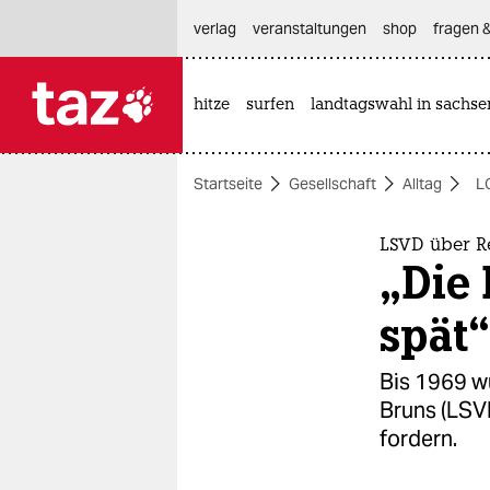
hautnavigation anspringen
hauptinhalt anspringen
footer anspringen
verlag
veranstaltungen
shop
fragen &
hitze
surfen
landtagswahl in sachse

taz zahl ich
taz zahl ich
Startseite
Gesellschaft
Alltag
L
themen
politik
LSVD über R
„Die
öko
spät“
gesellschaft
Bis 1969 w
kultur
Bruns (LSV
fordern.
sport