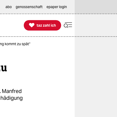
abo
genossenschaft
epaper login

taz zahl ich
taz zahl ich
ung kommt zu spät“
zu
. Manfred
schädigung