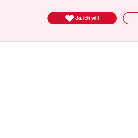
zeugen vermitteln können. Wir konnten keine auf
undert es mich auch nicht, dass so wenige eine

Ja, ich will
ben.