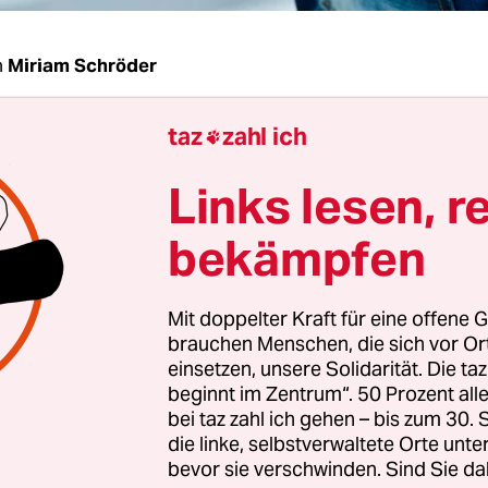
n
Miriam Schröder
taz
zahl ich
Bruns, seit knapp einem Jahr können Menschen,

1945 und 1969 wegen sexueller Handlungen zw
Links lesen, r
erurteilt worden sind,
einen Antrag auf Rehabi
hädigung stellen
. Bisher haben das erst 99 Men
bekämpfen
d sie überrascht?
Mit doppelter Kraft für eine offene G
ten Blick ist die Zahl schon überraschend. Die
brauchen Menschen, die sich vor O
ngen gingen bis Mitte der 1960er Jahre, da müsst
einsetzen, unsere Solidarität. Die ta
 leben und sich darüber freuen, dass sie entschä
beginnt im Zentrum“. 50 Prozent a
bei taz zahl ich gehen – bis zum 30
otzdem: Wir haben bei den Anhörungen des Gese
die linke, selbstverwaltete Orte unte
gt, dass wir nur mit sehr wenigen Anträgen rec
bevor sie verschwinden. Sind Sie da
amals häufig von Zeitungen gefragt worden sind, 