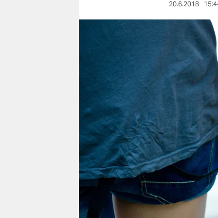
berlin
20.6.2018
15:4
nord
wahrheit
verlag
verlag
veranstaltungen
shop
fragen & hilfe
unterstützen
abo
genossenschaft