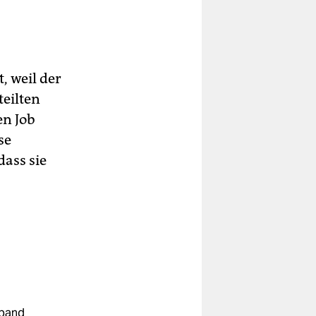
, weil der
teilten
en Job
se
dass sie
rband