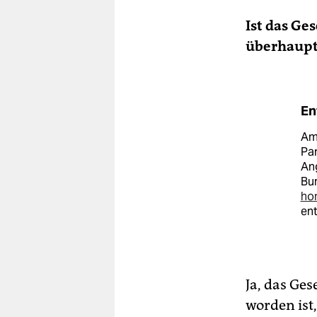
Ist das Ge
überhaupt
En
Am
Par
Ang
Bu
hom
ent
Ja, das Ges
worden ist,