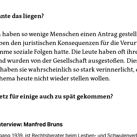
nte das liegen?
 haben so wenige Menschen einen Antrag gestellt
ben den juristischen Konsequenzen für die Verur
mme soziale Folgen hatte. Die Leute haben oft ihr
nd wurden von der Gesellschaft ausgestoßen. Die
aben sie wahrscheinlich so stark verinnerlicht, 
hema heute nicht wieder stellen wollen.
setz für einige auch zu spät gekommen?
nterview: Manfred Bruns
gang 1939, ist Rechtsberater beim Lesben- und Schwulenve