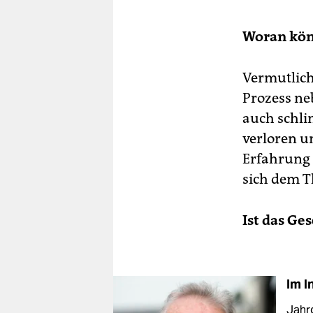
Woran kön
Vermutlich
Prozess ne
auch schli
verloren u
Erfahrung h
sich dem T
Ist das Ge
Im I
Jahr