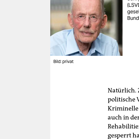
(LSVD
gese
Bund
Bild: privat
Natürlich.
politische
Kriminelle 
auch in de
Rehabilitie
gesperrt ha