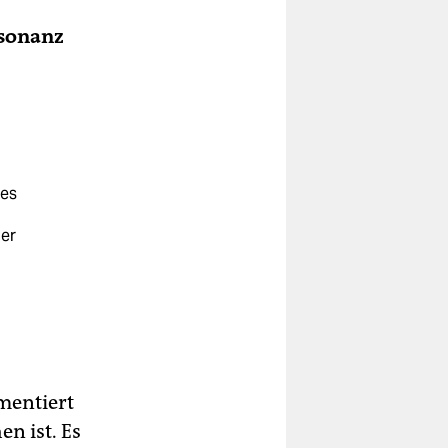
esonanz
des
der
umentiert
n ist. Es