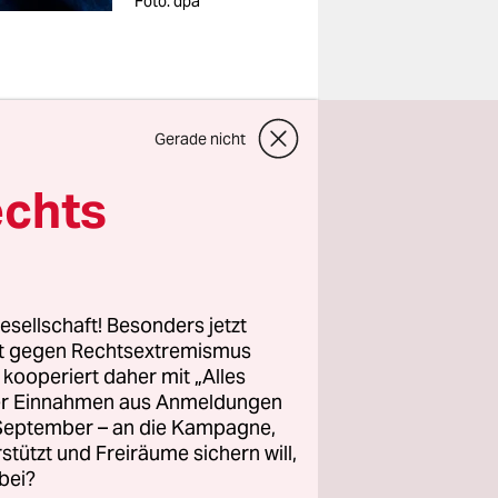
Foto: dpa
 die
Gerade nicht
ischen
echts
litierung
schen
esellschaft! Besonders jetzt
rt gegen Rechtsextremismus
en einige
z kooperiert daher mit „Alles
digt
ller Einnahmen aus Anmeldungen
. September – an die Kampagne,
tzes schon
rstützt und Freiräume sichern will,
hnen. Auch,
bei?
ob wir