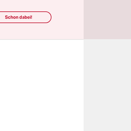
treiben.
n Antrag
Schon dabei!