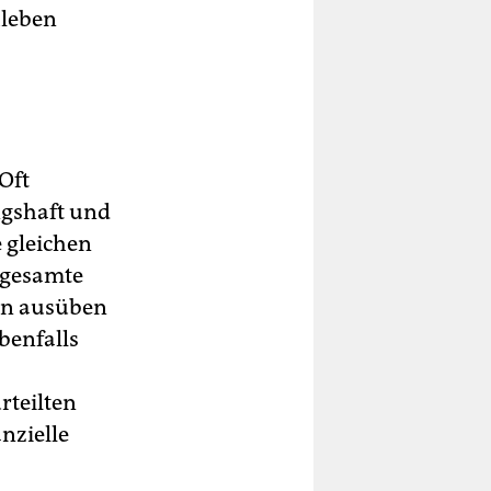
hleben
Oft
ngshaft und
e gleichen
e gesamte
ten ausüben
ebenfalls
rteilten
anzielle