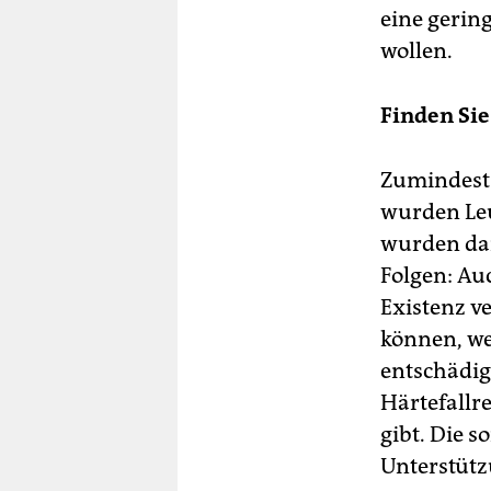
eine geri
wollen.
Finden Si
Zumindest 
wurden Leu
wurden dan
Folgen: Auc
Existenz v
können, wei
entschädig
Härtefallre
gibt. Die s
Unterstütz