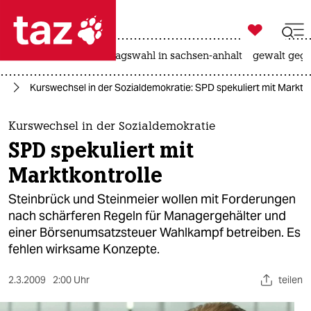

taz zahl ich
nahost-konflikt
landtagswahl in sachsen-anhalt
gewalt gege

taz zahl ich
nd
Kurswechsel in der Sozialdemokratie: SPD spekuliert mit Marktko
taz zahl ich
themen
Kurswechsel in der Sozialdemokratie
SPD spekuliert mit
politik
Marktkontrolle
öko
Steinbrück und Steinmeier wollen mit Forderungen
nach schärferen Regeln für Managergehälter und
gesellschaft
einer Börsenumsatzsteuer Wahlkampf betreiben. Es
fehlen wirksame Konzepte.
kultur
sport
2.3.2009
2:00 Uhr
teilen