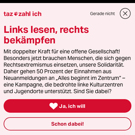
panterpreis 2026
taz
zahl ich
Gerade nicht

Links lesen, rechts
bekämpfen
Podcast
Mit doppelter Kraft für eine offene Gesellschaft!
bundestalk
Besonders jetzt brauchen Menschen, die sich gegen
Rechtsextremismus einsetzen, unsere Solidarität.
Daher gehen 50 Prozent der Einnahmen aus
fernverbindung
Neuanmeldungen an „Alles beginnt im Zentrum“ –
eine Kampagne, die bedrohte linke Kulturzentren
klima update°
und Jugendorte unterstützt. Sind Sie dabei?
Mauerecho

Ja, ich will
Freie Rede
Schon dabei!
reingehen