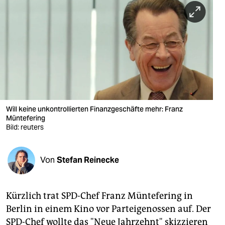
berlin
nord
wahrheit
verlag
verlag
veranstaltungen
Will keine unkontrollierten Finanzgeschäfte mehr: Franz
Müntefering
Bild: reuters
shop
fragen & hilfe
Von
Stefan Reinecke
unterstützen
abo
Kürzlich trat SPD-Chef Franz Müntefering in
genossenschaft
Berlin in einem Kino vor Parteigenossen auf. Der
SPD-Chef wollte das "Neue Jahrzehnt" skizzieren