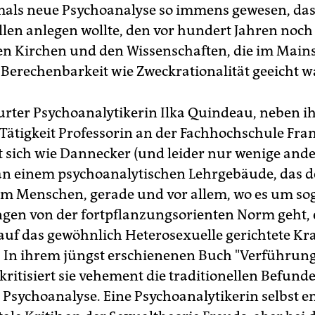
mals neue Psychoanalyse so immens gewesen, das
llen anlegen wollte, den vor hundert Jahren noch 
n Kirchen und den Wissenschaften, die im Main
 Berechenbarkeit wie Zweckrationalität geeicht w
urter Psychoanalytikerin Ilka Quindeau, neben i
 Tätigkeit Professorin an der Fachhochschule Fra
t sich wie Dannecker (und leider nur wenige ande
 an einem psychoanalytischen Lehrgebäude, das 
im Menschen, gerade und vor allem, wo es um s
en von der fortpflanzungsorienten Norm geht, 
auf das gewöhnlich Heterosexuelle gerichtete Kra
t. In ihrem jüngst erschienenen Buch "Verführun
ritisiert sie vehement die traditionellen Befunde
 Psychoanalyse. Eine Psychoanalytikerin selbst en