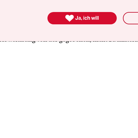
elle
nicht
als irgendwie gestört diagnostizierte. A
die das erwünschte Ziel - fortpflanzungsorientie

Ja, ich will
lität - verfehlen. Sämtliche Schulen waren sich 
ität die zu kurierende, also zum Verschwinden 
Abweichung von der gegebenen, nicht zu hinter