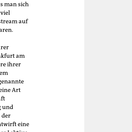
s man sich
viel
stream auf
aren.
hrer
nkfurt am
re ihrer
dem
ogenannte
eine Art
ft
g und
 der
twirft eine