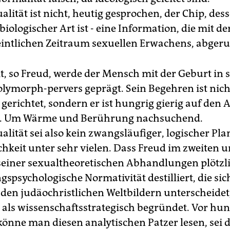
lität ist nicht, heutig gesprochen, der Chip, des
iologischer Art ist - eine Information, die mit de
ntlichen Zeitraum sexuellen Erwachens, abgeru
t, so Freud, werde der Mensch mit der Geburt in 
olymorph-pervers geprägt. Sein Begehren ist nich
 gerichtet, sondern er ist hungrig gierig auf den
. Um Wärme und Berührung nachsuchend.
lität sei also kein zwangsläufiger, logischer Pl
chkeit unter sehr vielen. Dass Freud im zweiten u
seiner sexualtheoretischen Abhandlungen plötzli
spsychologische Normativität destilliert, die sic
 den judäochristlichen Weltbildern unterscheidet,
als wissenschaftsstrategisch begründet. Vor hun
 könne man diesen analytischen Patzer lesen, sei 