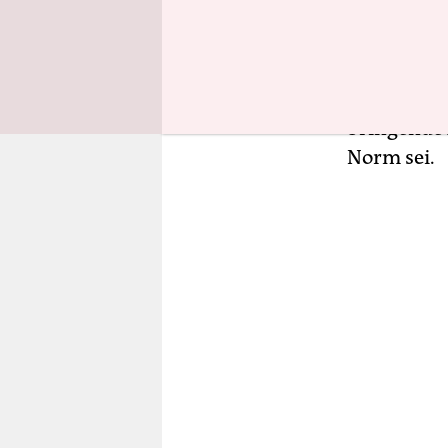
Homosexu
Menschen, 
Heterosexua
Homosexual
bringende 
Norm sei.