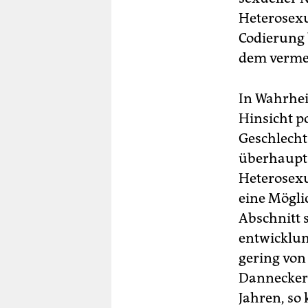
Heterosexua
Codierung b
dem vermei
In Wahrhei
Hinsicht p
Geschlecht
überhaupt
Heterosexua
eine Mögli
Abschnitt 
entwicklung
gering von
Dannecker 
Jahren, so