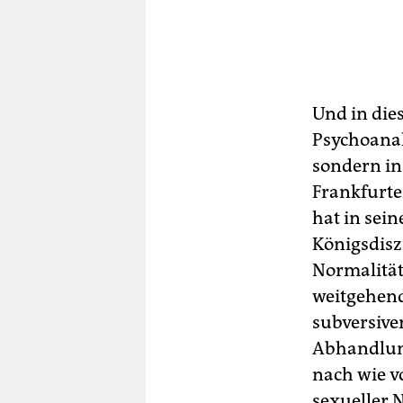
Und in die
Psychoanaly
sondern in
Frankfurte
hat in sei
Königsdiszi
Normalität
weitgehend
subversive
Abhandlung
nach wie v
sexueller N