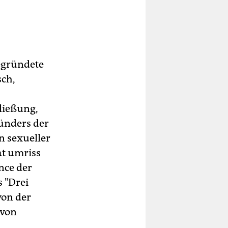
egründete
sch,
hließung,
ünders der
n sexueller
at umriss
nce der
s "Drei
von der
 von