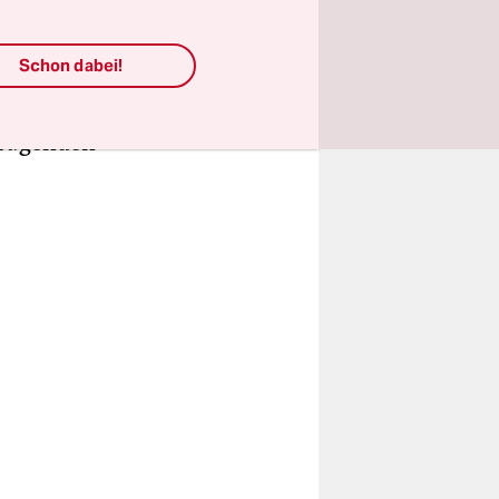
ls
rte
Schon dabei!
einig, dass
zu
fragenden