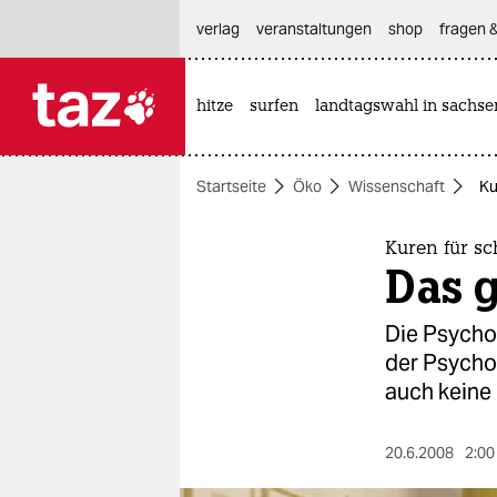
hautnavigation anspringen
hauptinhalt anspringen
footer anspringen
verlag
veranstaltungen
shop
fragen &
hitze
surfen
landtagswahl in sachse

taz zahl ich
taz zahl ich
Startseite
Öko
Wissenschaft
Ku
themen
politik
Kuren für s
Das 
öko
Die Psychoa
gesellschaft
der Psycho
auch keine 
kultur
sport
20.6.2008
2:00