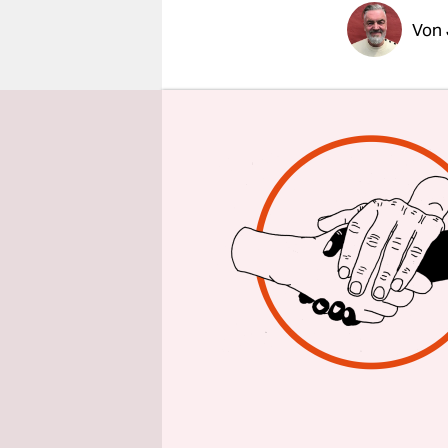
epaper login
Von
Therapeuti
jenen fund
im Frühjahr
Schirmherr
veranstalte
für schwul
Homosexual
böse Chiru
wirre, fehl
S
ummiert m
mittleren S