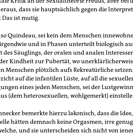
le Kritik an der Sexualtheorie Freuds, aber bei 
 heraus, dass sie hauptsächlich gegen die Interpre
 Das ist mutig.
, so Quindeau, sei kein dem Menschen innewohn
 irgendwie und in Phasen unterteilt biologisch au
it des Säuglings, der oralen und analen Interesse
 der Kindheit zur Pubertät, wo unerklärlicherweis
en Menschen plötzlich aufs Rekreatürliche setzen.
zicht auf die infantilen Lüste, auf all die sexuelle
ngen eines jeden Menschen, sei der Lustgewinn 
s (dem heterosexuellen, wohlgemerkt) einstelle
necker bemerkte hierzu lakonisch, dass die Idee,
le hätten demnach keine Orgasmen, irre genug 
welche, und sie unterscheiden sich nicht von jene