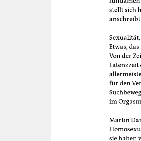
fundamenta
stellt sich
anschreibt:
Sexualität
Etwas, das
Von der Ze
Latenzzeit
allermeist
für den Ver
Suchbewegu
im Orgasmu
Martin Dan
Homosexuel
sie haben 