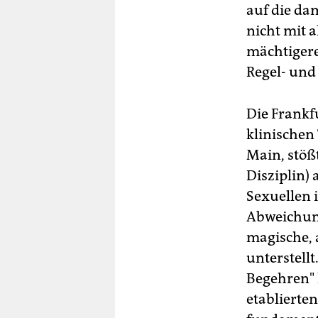
auf die da
nicht mit a
mächtigere
Regel- und
Die Frankf
klinischen
Main, stöß
Disziplin)
Sexuellen 
Abweichung
magische, 
unterstell
Begehren" k
etablierten