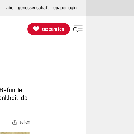
abo
genossenschaft
epaper login

taz zahl ich
taz zahl ich
n Befunde
nkheit, da
teilen