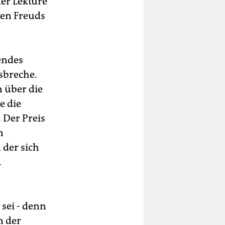
der Lektüre
ten Freuds
endes
sbreche.
n über die
e die
 Der Preis
n
der sich
.
sei - denn
n der