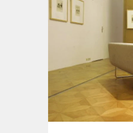
berlin
nord
wahrheit
verlag
verlag
veranstaltungen
shop
fragen & hilfe
unterstützen
abo
genossenschaft