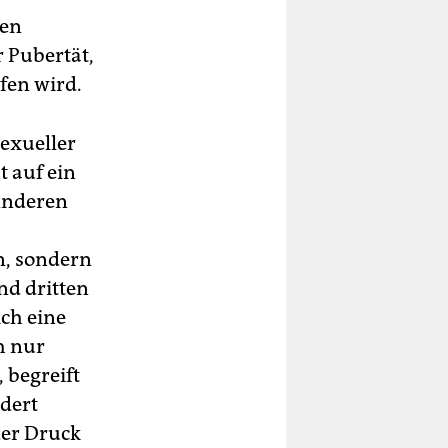
sen
r Pubertät,
fen wird.
sexueller
t auf ein
 Anderen
an, sondern
nd dritten
ch eine
h nur
 begreift
dert
der Druck