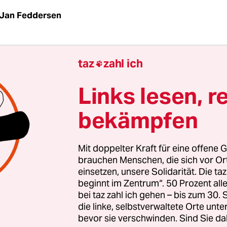
Jan Feddersen
sches für Homosexuelle wird in Fülle angeboten.
taz
zahl ich

amental-christlichen Szenen, von denen die Öffen
 erst erfuhr, als diese ein "Christival" unter
Links lesen, r
schaft der Familienministerin Ursula von der Le
bekämpfen
ten, das allerdings in die Kritik geriet, weil dort
e Männer anberaumt wurden. Zur Heilung von i
ität. Angeboten von Christenmenschen, die sich
Mit doppelter Kraft für eine offene G
rgen der Psyche verstehen, sondern als gute Ratg
brauchen Menschen, die sich vor O
einsetzen, unsere Solidarität. Die ta
geleitete Seelen.
beginnt im Zentrum“. 50 Prozent a
bei taz zahl ich gehen – bis zum 30
an die psychotherapeutische Literatur bis zu d
die linke, selbstverwaltete Orte unte
bevor sie verschwinden. Sind Sie da
iebzigerjahren, so existierte bis dahin kein Ansat