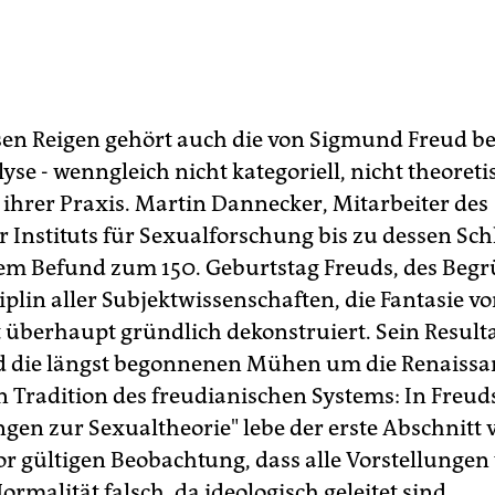
sen Reigen gehört auch die von Sigmund Freud b
se - wenngleich nicht kategoriell, nicht theoreti
 ihrer Praxis. Martin Dannecker, Mitarbeiter des
r Instituts für Sexualforschung bis zu dessen Sc
nem Befund zum 150. Geburtstag Freuds, des Begr
plin aller Subjektwissenschaften, die Fantasie vo
 überhaupt gründlich dekonstruiert. Sein Result
 die längst begonnenen Mühen um die Renaissa
n Tradition des freudianischen Systems: In Freud
en zur Sexualtheorie" lebe der erste Abschnitt 
or gültigen Beobachtung, dass alle Vorstellungen
ormalität falsch, da ideologisch geleitet sind.