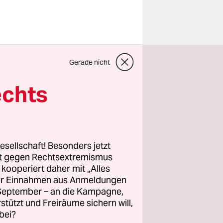
 Selbst von
Gerade nicht
tlichkeit
echts
yen
 auch Kuren
hrer
 nicht als
esellschaft! Besonders jetzt
eber für
rt gegen Rechtsextremismus
z kooperiert daher mit „Alles
ller Einnahmen aus Anmeldungen
. September – an die Kampagne,
en
rstützt und Freiräume sichern will,
bei?
z, der