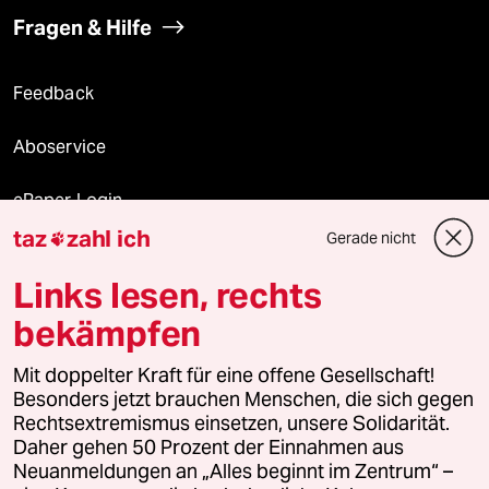
Fragen & Hilfe
Feedback
Aboservice
ePaper Login
taz
zahl ich
Gerade nicht

Downloads für Abonnierende
Links lesen, rechts
bekämpfen
© 2026 taz Verlags und Vertriebs GmbH
Alle Rechte vorbehalten. Bei rechtlichen Fragen oder für Genehmigungen
Mit doppelter Kraft für eine offene Gesellschaft!
wenden Sie sich bitte an
lizenzen@taz.de
Besonders jetzt brauchen Menschen, die sich gegen
Rechtsextremismus einsetzen, unsere Solidarität.
Daher gehen 50 Prozent der Einnahmen aus
Feedback
Redaktionsstatut
Kommune-Richtlinien
KI-
Neuanmeldungen an „Alles beginnt im Zentrum“ –