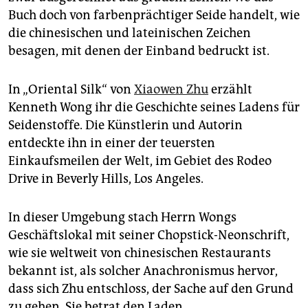
epaper login
Buch doch von farbenprächtiger Seide handelt, wie
die chinesischen und lateinischen Zeichen
besagen, mit denen der Einband bedruckt ist.
In „Oriental Silk“ von
Xiaowen Zhu
erzählt
Kenneth Wong ihr die Geschichte seines Ladens für
Seidenstoffe. Die Künstlerin und Autorin
entdeckte ihn in einer der teuersten
Einkaufsmeilen der Welt, im Gebiet des Rodeo
Drive in Beverly Hills, Los Angeles.
In dieser Umgebung stach Herrn Wongs
Geschäftslokal mit seiner Chopstick-Neonschrift,
wie sie weltweit von chinesischen Restaurants
bekannt ist, als solcher Anachronismus hervor,
dass sich Zhu entschloss, der Sache auf den Grund
zu gehen. Sie betrat den Laden.