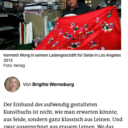
berlin
nord
wahrheit
verlag
verlag
Kenneth Wong in seinem Ladengeschäft für Seide in Los Angeles
2015
veranstaltungen
Foto: Verlag
shop
fragen & hilfe
Von
Brigitte Werneburg
unterstützen
Der Einband des aufwendig gestalteten
abo
Kunstbuchs ist nicht, wie man erwarten könnte,
genossenschaft
aus Seide, sondern ganz klassisch aus Leinen. Und
zwar ausgerechnet aus grauem Leinen. Wo das