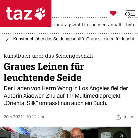

taz zahl ich
niedrigwasser
rente
landtagswahl in sachsen-anhalt
hybri

taz zahl ich
ch
Kunstbuch über das Seidengeschäft: Graues Leinen für leuchte
taz zahl ich
themen
Kunstbuch über das Seidengeschäft
Graues Leinen für
politik
leuchtende Seide
öko
Der Laden von Herrn Wong in Los Angeles fiel der
Autorin Xiaowen Zhu auf. Ihr Multimediaprojekt
gesellschaft
„Oriental Silk“ umfasst nun auch ein Buch.
kultur
20.4.2021
10:12 Uhr
teilen
sport