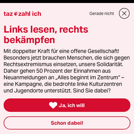
taz
zahl ich
Gerade nicht

Mehr taz Angebote
Links lesen, rechts
bekämpfen
Reisen
Mit doppelter Kraft für eine offene Gesellschaft!
Besonders jetzt brauchen Menschen, die sich gegen
Kantine
Rechtsextremismus einsetzen, unsere Solidarität.
Daher gehen 50 Prozent der Einnahmen aus
Shop
Neuanmeldungen an „Alles beginnt im Zentrum“ –
eine Kampagne, die bedrohte linke Kulturzentren
Anzeigen
und Jugendorte unterstützt. Sind Sie dabei?

Ja, ich will
Fragen & Hilfe
Schon dabei!
Feedback