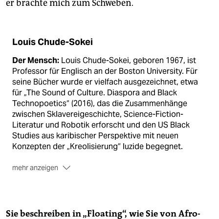
er brachte mich zum Schweben.
Louis Chude-Sokei
Der Mensch:
Louis Chude-Sokei, geboren 1967, ist
Professor für Englisch an der Boston University. Für
seine Bücher wurde er vielfach ausgezeichnet, etwa
für „The Sound of Culture. Diaspora and Black
Technopoetics“ (2016), das die Zusammenhänge
zwischen Sklavereigeschichte, Science-Fiction-
Literatur und Robotik erforscht und den US Black
Studies aus karibischer Perspektive mit neuen
Konzepten der „Kreolisierung“ luzide begegnet.
mehr anzeigen
Das Buch:
Vor Kurzem ist seine Autobiografie
„Floating in a Most Peculiar Way“ (Houghton Mifflin
Harcourt, New York 2021, 219 Seiten, 24 Euro)
erschienen, mit der er seine komplizierte
Sie beschreiben in „Floating“, wie Sie von Afro­