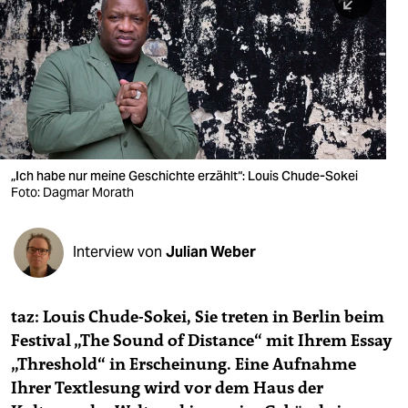
berlin
nord
wahrheit
verlag
verlag
„Ich habe nur meine Geschichte erzählt“: Louis Chude-Sokei
Foto: Dagmar Morath
veranstaltungen
shop
Interview von
Julian Weber
fragen & hilfe
unterstützen
taz: Louis Chude-Sokei, Sie treten in Berlin beim
Festival „The Sound of Distance“ mit Ihrem Essay
abo
„Threshold“ in Erscheinung. Eine Aufnahme
genossenschaft
Ihrer Textlesung wird vor dem Haus der