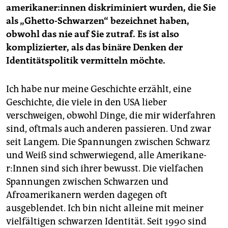
Familiengeschichte auf wunderbare Weise erzählt.
ame­ri­ka­ne­r:in­nen diskriminiert wurden, die Sie
Chude-Sokeis Mutter, eine Jamaikanerin, gehörte zur
als „Ghetto-Schwarzen“ bezeichnet haben,
Windrush-Generation und arbeitete als
obwohl das nie auf Sie zutraf. Es ist also
Krankenschwester zunächst in England, wo sie den
komplizierter, als das binäre Denken der
Vater, einen Nigerianer, kennenlernte und mit ihm
nach Westafrika ging. Er wurde als Angehöriger der
Identitätspolitik vermitteln möchte.
Ebo-Ethnie im Biafrakrieg 1969 ermordet. Louis und
seine Mutter konnten flüchten, zunächst nach Gabun,
Ich habe nur meine Geschichte erzählt, eine
dann ging es nach Jamaika und weiter in die USA.
Geschichte, die viele in den USA lieber
Das Festival:
„The Sound of Distance“, kuratiert von
verschweigen, obwohl Dinge, die mir widerfahren
Jan St. Werner,
beginnt am 21. Oktober und läuft bis
sind, oftmals auch anderen passieren. Und zwar
zum 24. Oktober am Haus der Kulturen der Welt in
seit Langem. Die Spannungen zwischen Schwarz
Berlin
. Unter anderem mit Panels, Konzerten,
und Weiß sind schwerwiegend, alle Ame­ri­ka­ne­
Lesungen und Performances. Live vor Ort und im
Stream.
r:In­nen sind sich ihrer bewusst. Die vielfachen
Spannungen zwischen Schwarzen und
Afroamerikanern werden dagegen oft
ausgeblendet. Ich bin nicht alleine mit meiner
vielfältigen schwarzen Identität. Seit 1990 sind