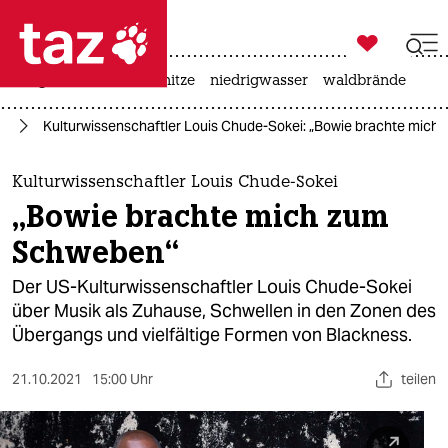

taz zahl ich
krieg in der ukraine
hitze
niedrigwasser
waldbrände

taz zahl ich
ht
Kulturwissenschaftler Louis Chude-Sokei: „Bowie brachte mic
taz zahl ich
themen
Kulturwissenschaftler Louis Chude-Sokei
„Bowie brachte mich zum
politik
Schweben“
öko
Der US-Kulturwissenschaftler Louis Chude-Sokei
über Musik als Zuhause, Schwellen in den Zonen des
gesellschaft
Übergangs und vielfältige Formen von Blackness.
kultur
21.10.2021
15:00 Uhr
teilen
sport