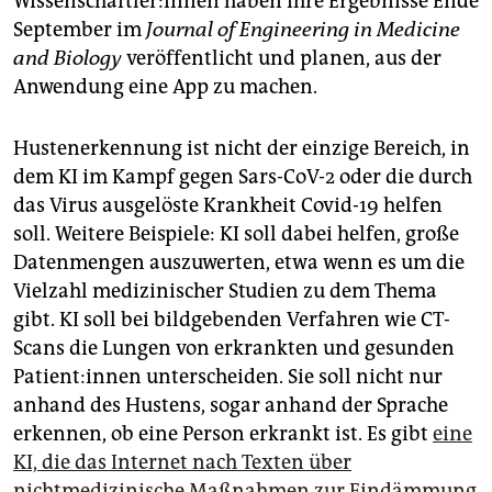
Wis­sen­schaft­ler:innen haben ihre Ergebnisse Ende
September im
Journal of Engineering in Medicine
and Biology
veröffentlicht und planen, aus der
Anwendung eine App zu machen.
Hustenerkennung ist nicht der einzige Bereich, in
dem KI im Kampf gegen Sars-CoV-2 oder die durch
das Virus ausgelöste Krankheit Covid-19 helfen
soll. Weitere Beispiele: KI soll dabei helfen, große
Datenmengen auszuwerten, etwa wenn es um die
Vielzahl medizinischer Studien zu dem Thema
gibt. KI soll bei bildgebenden Verfahren wie CT-
Scans die Lungen von erkrankten und gesunden
Pa­ti­en­t:in­nen unterscheiden. Sie soll nicht nur
anhand des Hustens, sogar anhand der Sprache
erkennen, ob eine Person erkrankt ist. Es gibt
eine
KI, die das Internet nach Texten über
nichtmedizinische Maßnahmen zur Eindämmung