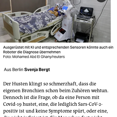
berlin
nord
wahrheit
verlag
verlag
Ausgerüstet mit KI und entsprechenden Sensoren könnte auch ein
Roboter die Diagnose übernehmen
veranstaltungen
Foto: Mohamed Abd El Ghany/reuters
shop
Aus Berlin
Svenja Bergt
fragen & hilfe
Der Husten klingt so schmerzhaft, dass die
unterstützen
eigenen Bronchien schon beim Zuhören wehtun.
Dennoch ist die Frage, ob da eine Person mit
abo
Covid-19 hustet, eine, die lediglich Sars-CoV-2-
genossenschaft
positiv ist und keine Symptome spürt, oder eine,