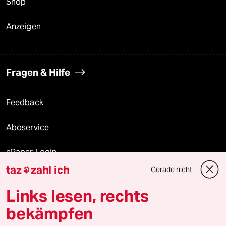
Shop
Anzeigen
Fragen & Hilfe
Feedback
Aboservice
ePaper Login
taz
zahl ich
Gerade nicht

Downloads für Abonnierende
Links lesen, rechts
bekämpfen
© 2026 taz Verlags und Vertriebs GmbH