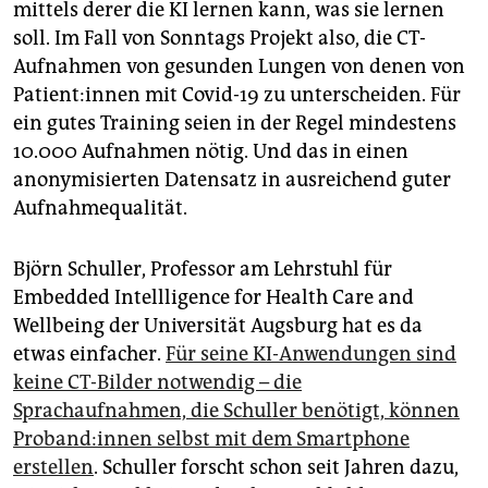
mittels derer die KI lernen kann, was sie lernen
soll. Im Fall von Sonntags Projekt also, die CT-
Aufnahmen von gesunden Lungen von denen von
Pa­ti­en­t:in­nen mit Covid-19 zu unterscheiden. Für
ein gutes Training seien in der Regel mindestens
10.000 Aufnahmen nötig. Und das in einen
anonymisierten Datensatz in ausreichend guter
Aufnahmequalität.
Björn Schuller, Professor am Lehrstuhl für
Embedded Intellligence for Health Care and
Wellbeing der Universität Augsburg hat es da
etwas einfacher.
Für seine KI-Anwendungen sind
keine CT-Bilder notwendig – die
Sprachaufnahmen, die Schuller benötigt, können
Pro­ban­d:in­nen selbst mit dem Smartphone
erstellen
. Schuller forscht schon seit Jahren dazu,