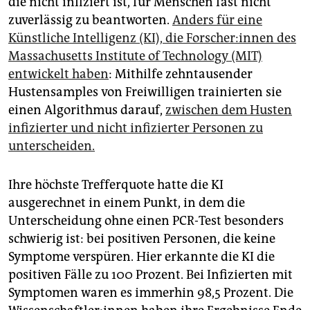
die nicht infiziert ist, für Menschen fast nicht
epaper login
zuverlässig zu beantworten.
Anders für eine
Künstliche Intelligenz (KI), die For­sche­r:in­nen des
Massachusetts Institute of Technology (MIT)
entwickelt haben
: Mithilfe zehntausender
Hustensamples von Freiwilligen trainierten sie
einen Algorithmus darauf,
zwischen dem Husten
infizierter und nicht infizierter Personen zu
unterscheiden.
Ihre höchste Trefferquote hatte die KI
ausgerechnet in einem Punkt, in dem die
Unterscheidung ohne einen PCR-Test besonders
schwierig ist: bei positiven Personen, die keine
Symp­tome verspüren. Hier erkannte die KI die
positiven Fälle zu 100 Prozent. Bei Infizierten mit
Symptomen waren es immerhin 98,5 Prozent. Die