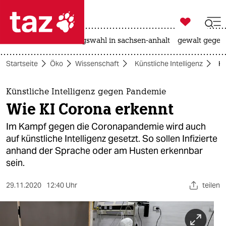

taz zahl ich
hitze
surfen
landtagswahl in sachsen-anhalt
gewalt gegen

taz zahl ich
Startseite
Öko
Wissenschaft
Künstliche Intelligenz
Kü
taz zahl ich
themen
Künstliche Intelligenz gegen Pandemie
Wie KI Corona erkennt
politik
Im Kampf gegen die Coronapandemie wird auch
öko
auf künstliche Intelligenz gesetzt. So sollen Infizierte
anhand der Sprache oder am Husten erkennbar
gesellschaft
sein.
kultur
29.11.2020
12:40 Uhr
teilen
sport