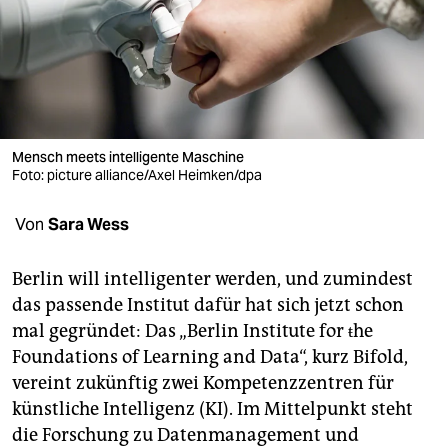
berlin
nord
wahrheit
verlag
Mensch meets intelligente Maschine
verlag
Foto: picture alliance/Axel Heimken/dpa
veranstaltungen
Von
Sara Wess
shop
Berlin will intelligenter werden, und zumindest
fragen & hilfe
das passende Institut dafür hat sich jetzt schon
mal gegründet: Das „Berlin Institute for ŧhe
unterstützen
Foundations of Learning and Data“, kurz Bifold,
abo
vereint zukünftig zwei Kompetenzzentren für
künstliche Intelligenz (KI). Im Mittelpunkt steht
genossenschaft
die Forschung zu Datenmanagement und