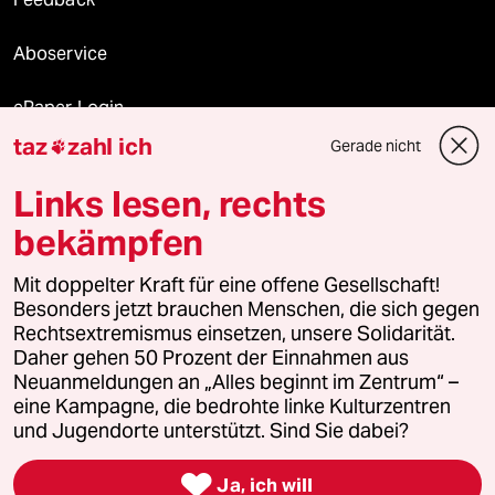
Aboservice
ePaper Login
taz
zahl ich
Gerade nicht

Downloads für Abonnierende
Links lesen, rechts
bekämpfen
© 2026 taz Verlags und Vertriebs GmbH
Alle Rechte vorbehalten. Bei rechtlichen Fragen oder für Genehmigungen
Mit doppelter Kraft für eine offene Gesellschaft!
wenden Sie sich bitte an
lizenzen@taz.de
Besonders jetzt brauchen Menschen, die sich gegen
Rechtsextremismus einsetzen, unsere Solidarität.
Daher gehen 50 Prozent der Einnahmen aus
Feedback
Redaktionsstatut
Kommune-Richtlinien
KI-
Neuanmeldungen an „Alles beginnt im Zentrum“ –
eine Kampagne, die bedrohte linke Kulturzentren
Leitlinie
Informant
Datenschutz
Impressum
AGB
und Jugendorte unterstützt. Sind Sie dabei?
Seitenwende
Einwilligungen widerrufen (Ads)

Ja, ich will