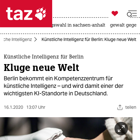

taz zahl ich
hitze
surfen
landtagswahl in sachsen-anhalt
gewalt gegen

taz zahl ich
liche Intelligenz
Künstliche Intelligenz für Berlin: Kluge neue Welt
taz zahl ich
themen
Künstliche Intelligenz für Berlin
Kluge neue Welt
politik
Berlin bekommt ein Kompetenzzentrum für
öko
künstliche Intelligenz – und wird damit einer der
wichtigsten KI-Standorte in Deutschland.
gesellschaft
16.1.2020
13:07 Uhr
teilen
kultur
sport