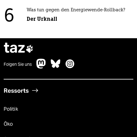
6
Was tun gegen den Energiewende-Rollback?
Der Urknall
taz

Folgen Sie uns
Ressorts
Politik
Öko