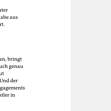
uter
habe aus
rt.
en, bringt
auch genau
ut
 Und der
Engagements
tler in