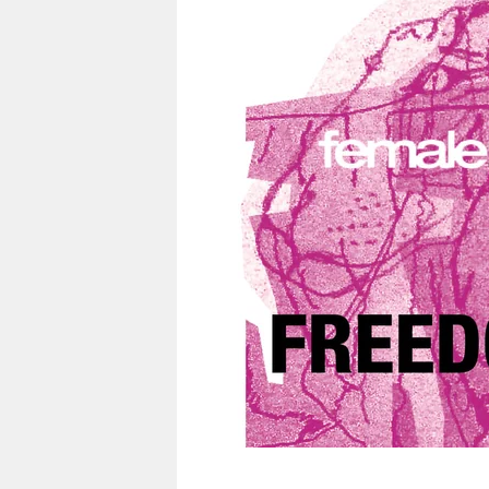
berlin
nord
wahrheit
verlag
verlag
veranstaltungen
shop
fragen & hilfe
unterstützen
abo
genossenschaft