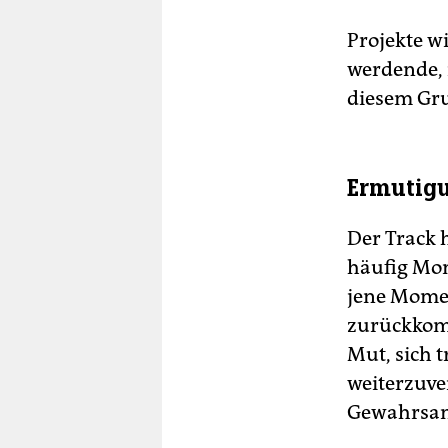
Projekte w
werdende, 
diesem Gru
Ermutigu
Der Track h
häufig Mom
jene Momen
zurückkomm
Mut, sich 
weiterzuver
Gewahrsa