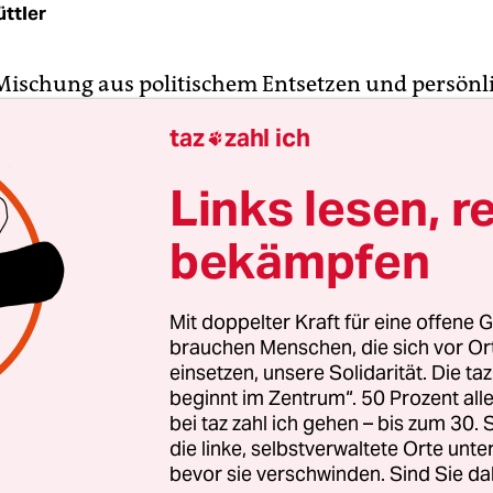
üttler
e Mischung aus politischem Entsetzen und persönl
e, mit der Künstler und Musiker die sich übers
taz
zahl ich

über die Umstände der Inhaftierung zweier Mitg
 Punkband Pussy Riot, Nadeschda Tolokonnikowa
Links lesen, r
china (25), begegnen.
bekämpfen
rem entstand daher bei „female:pressure“, einem
nalen Netzwerk von Künstlerinnen in der elektro
Mit doppelter Kraft für eine offene G
dem ich Mitglied bin, das Bedürfnis ein Zeichen d
brauchen Menschen, die sich vor O
aber auch der Solidarität. So entstand die Idee z
einsetzen, unsere Solidarität. Die ta
beginnt im Zentrum“. 50 Prozent a
en Album namens „Pussy Riot Freedom“ mit 17 B
bei taz zahl ich gehen – bis zum 30
 und den USA, einige Stücke sind extra dafür ent
die linke, selbstverwaltete Orte unte
bevor sie verschwinden. Sind Sie da