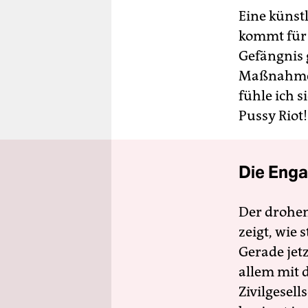
Eine künst
kommt für 
Gefängnis 
Maßnahme.
fühle ich s
Pussy Riot!
Die Enga
Der drohe
zeigt, wie
Gerade jet
allem mit d
Zivilgesell