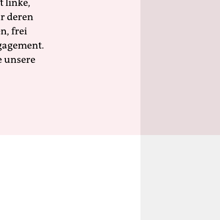
 linke,
ür deren
n, frei
ngagement.
e unsere