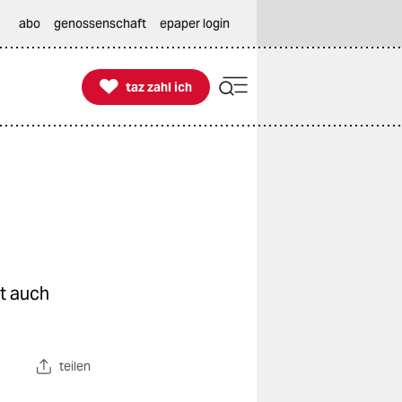
abo
genossenschaft
epaper login

taz zahl ich
taz zahl ich
t auch
teilen