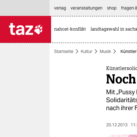
hautnavigation anspringen
hauptinhalt anspringen
footer anspringen
verlag
veranstaltungen
shop
fragen &
nahost-konflikt
landtagswahl in sach

taz zahl ich
taz zahl ich
Startseite
Kultur
Musik
Künstler
themen
politik
Künstlersoli
Noch
öko
Mit „Pussy 
gesellschaft
Solidaritä
nach ihrer 
kultur
sport
20.12.2013
11: