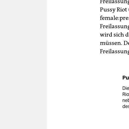
Freilassun
Pussy Riot 
female:pres
Freilassun
wird sich d
müssen. De
Freilassung
Pu
Die
Rio
neb
des