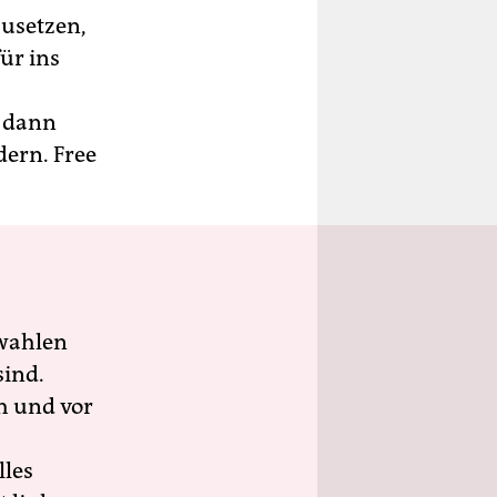
zusetzen,
ür ins
d dann
dern. Free
wahlen
sind.
h und vor
lles