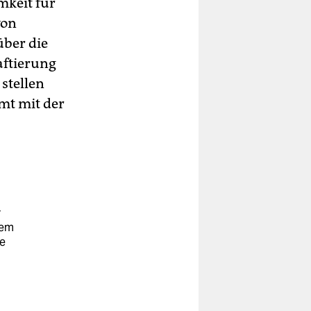
mkeit für
von
über die
aftierung
stellen
mt mit der
y
dem
e