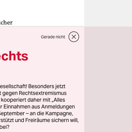
icher
chlagenden
Gerade nicht
lieder der
 (24) und
echts
nischen
esellschaft! Besonders jetzt
es Protests
rt gegen Rechtsextremismus
u einem
z kooperiert daher mit „Alles
ller Einnahmen aus Anmeldungen
eiträgen
. September – an die Kampagne,
standen.
rstützt und Freiräume sichern will,
bei?