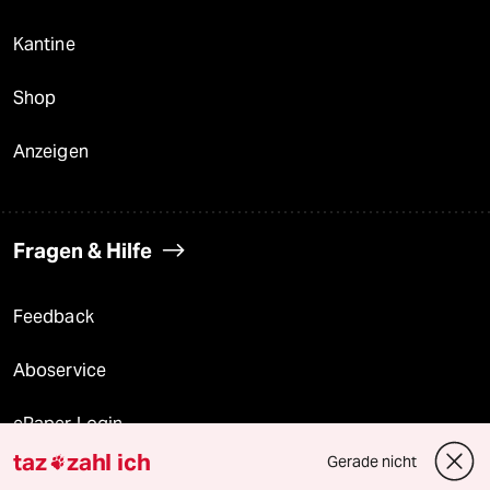
Kantine
Shop
Anzeigen
Fragen & Hilfe
Feedback
Aboservice
ePaper Login
taz
zahl ich
Gerade nicht

Downloads für Abonnierende