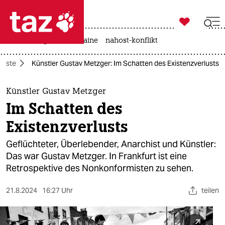

taz zahl ich
hitze
krieg in der ukraine
nahost-konflikt

taz zahl ich
ünste
Künstler Gustav Metzger: Im Schatten des Existenzverlusts
taz zahl ich
themen
Künstler Gustav Metzger
Im Schatten des
politik
Existenzverlusts
öko
Geflüchteter, Überlebender, Anarchist und Künstler:
Das war Gustav Metzger. In Frankfurt ist eine
gesellschaft
Retrospektive des Nonkonformisten zu sehen.
kultur
21.8.2024
16:27 Uhr
teilen
sport