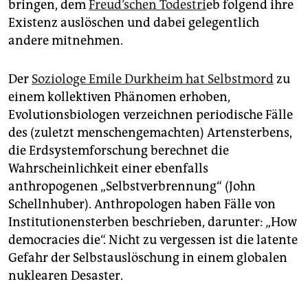
epaper login
bringen, dem
Freud’schen Todestri
eb folgend ihre
Existenz auslöschen und dabei gelegentlich
andere mitnehmen.
Der
Soziologe Emile Durkheim hat Selbstmord
zu
einem kollektiven Phänomen erhoben,
Evolutionsbiologen verzeichnen periodische Fälle
des (zuletzt menschengemachten) Artensterbens,
die Erdsystemforschung berechnet die
Wahrscheinlichkeit einer ebenfalls
anthropogenen „Selbstverbrennung“ (John
Schellnhuber). Anthropologen haben Fälle von
Institutionensterben beschrieben, darunter: „How
democracies die“. Nicht zu vergessen ist die latente
Gefahr der Selbstauslöschung in einem globalen
nuklearen Desaster.