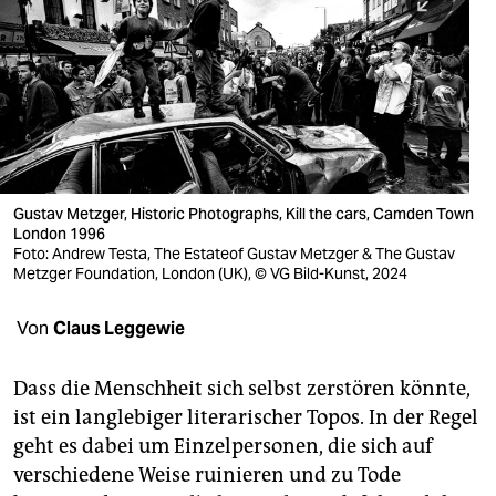
berlin
nord
wahrheit
verlag
verlag
Gustav Metzger, Historic Photographs, Kill the cars, Camden Town
London 1996
veranstaltungen
Foto: Andrew Testa, The Estateof Gustav Metzger & The Gustav
Metzger Foundation, London (UK), © VG Bild-Kunst, 2024
shop
fragen & hilfe
Von
Claus Leggewie
unterstützen
Dass die Menschheit sich selbst zerstören könnte,
abo
ist ein langlebiger literarischer Topos. In der Regel
geht es dabei um Einzelpersonen, die sich auf
genossenschaft
verschiedene Weise ruinieren und zu Tode