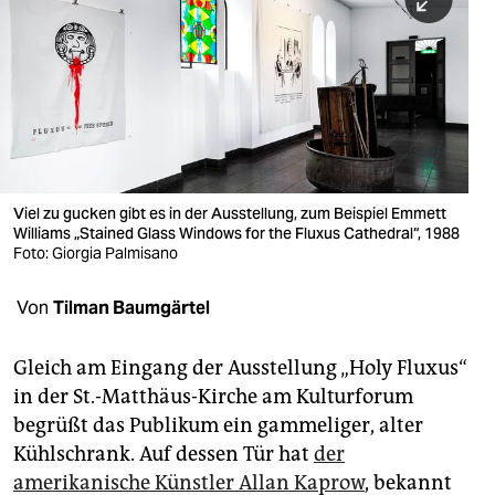
berlin
nord
wahrheit
verlag
verlag
Viel zu gucken gibt es in der Ausstellung, zum Beispiel Emmett
Williams „Stained Glass Windows for the Fluxus Cathedral“, 1988
veranstaltungen
Foto: Giorgia Palmisano
shop
Von
Tilman Baumgärtel
fragen & hilfe
unterstützen
Gleich am Eingang der Ausstellung „Holy Fluxus“
in der St.-Matthäus-Kirche am Kulturforum
abo
begrüßt das Publikum ein gammeliger, alter
Kühlschrank. Auf dessen Tür hat
der
genossenschaft
amerikanische Künstler Allan Kaprow
, bekannt