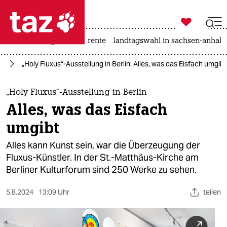

taz zahl ich
hitze
niedrigwasser
rente
landtagswahl in sachsen-anhalt

taz zahl ich
te
„Holy Fluxus“-Ausstellung in Berlin: Alles, was das Eisfach umgibt
taz zahl ich
themen
„Holy Fluxus“-Ausstellung in Berlin
Alles, was das Eisfach
politik
umgibt
öko
Alles kann Kunst sein, war die Überzeugung der
Fluxus-Künstler. In der St.-Matthäus-Kirche am
gesellschaft
Berliner Kulturforum sind 250 Werke zu sehen.
kultur
5.8.2024
13:09 Uhr
teilen
sport