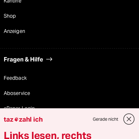
Kantine
Shop
Anzeigen
Fragen & Hilfe
Feedback
Aboservice
ePaper Login
taz
zahl ich
Gerade nicht

Downloads für Abonnierende
Links lesen, rechts