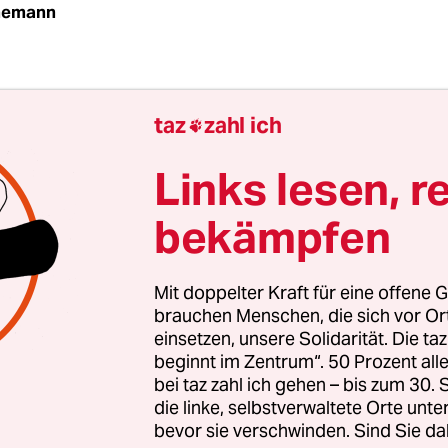
nemann
_________________________
taz
zahl ich

__________________________
Links lesen, r
bekämpfen
__________________________
Mit doppelter Kraft für eine offene G
brauchen Menschen, die sich vor O
einsetzen, unsere Solidarität. Die ta
beginnt im Zentrum“. 50 Prozent a
bei taz zahl ich gehen – bis zum 30
ße 19
die linke, selbstverwaltete Orte unte
bevor sie verschwinden. Sind Sie da