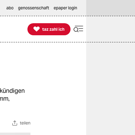
abo
genossenschaft
epaper login

taz zahl ich
taz zahl ich
 kündigen
umm,
teilen