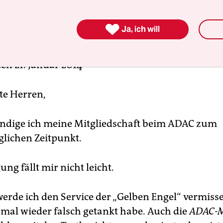
nchen

Ja, ich will
ustritt von Mitglieds-Nr.: _____________________
en 21. Januar 2014
te Herren,
ndige ich meine Mitgliedschaft beim ADAC zum
lichen Zeitpunkt.
ng fällt mir nicht leicht.
werde ich den Service der „Gelben Engel“ vermiss
f mal wieder falsch getankt habe. Auch die
ADAC-M