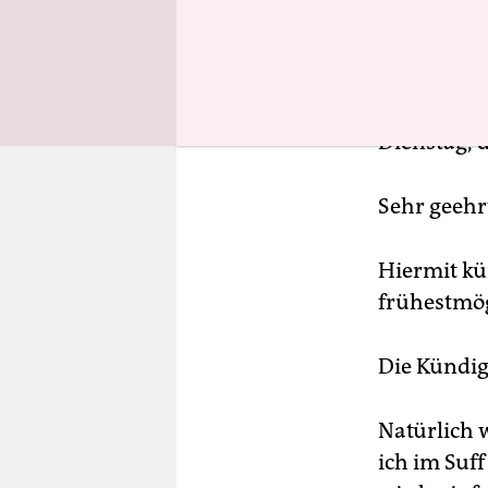
80686 Mü
Betrifft: A
Dienstag, d
Sehr geehr
Hiermit kü
frühestmög
Die Kündigu
Natürlich 
ich im Suf