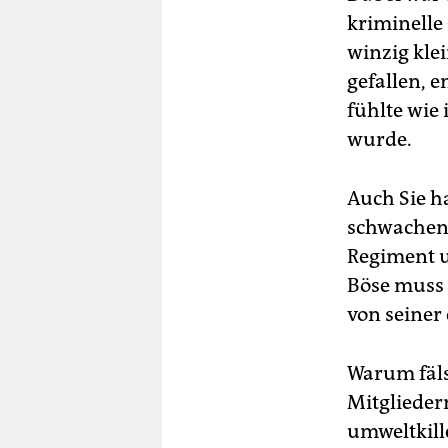
kriminelle
winzig kle
gefallen, e
fühlte wie
wurde.
Auch Sie h
schwachen 
Regiment u
Böse muss 
von seiner
Warum fäls
Mitglieder
umweltkill