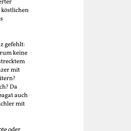
erter
 köstlichen
es
 gefehlt:
arum keine
estrecktem
nzer mit
itern?
ech? Da
Spagat auch
chler mit
pte oder