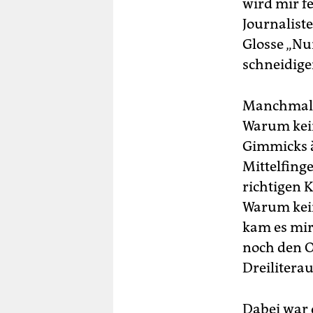
wird mir f
Journalist
Glosse „Nur
schneidige
Manchmal h
Warum kein
Gimmicks à
Mittelfing
richtigen 
Warum kein
kam es mir 
noch den O
Dreilitera
Dabei war 