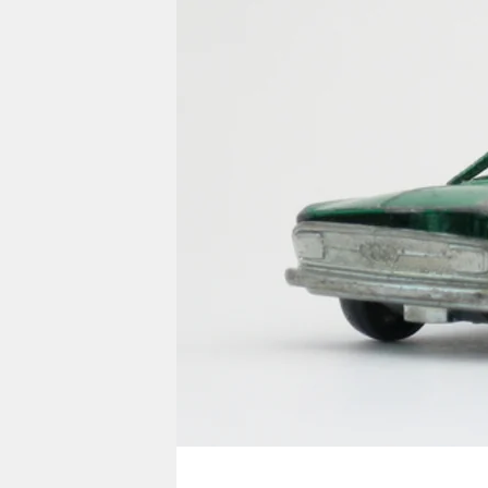
berlin
nord
wahrheit
verlag
verlag
veranstaltungen
shop
fragen & hilfe
unterstützen
abo
genossenschaft