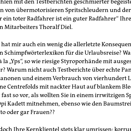
ehlen mit den Testberichten geschmierter begeist
en von übermotorisieren Spritschleudern und der
 ein toter Radfahrer ist ein guter Radfahrer“ Ihr
n Mitarbeiters Thoralf Diel.
at mir auch ein wenig die allerletzte Konsequenz
 Schimpfwörterlexikon für die Urlaubsreise? W
 la „Yps“, so wie riesige Styroporhände mit ausg
er? Warum nicht auch Testberichte über echte Pa
Kanonen und einem Verbrauch von vierhundert L
e Centrefolds mit nackter Haut auf blankem Bl
fast so vor, als wollten Sie in einem irrwitzigen 
pi Kadett mitnehmen, ebenso wie den Baumstrei
uto oder gar Frauen??
doch Ihre Kernklientel stets klar umrissen: korru