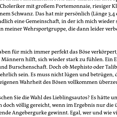
 Choleriker mit großem Portemonnaie, riesiger 
inem Schwanz. Das hat mir persönlich (Länge 3,4
ndlich eine Gemeinschaft, in der ich mich wieder 
 in meiner Wehrsportgruppe, die dann leider verb
aben für mich immer perfekt das Böse verkörpert
Männern hilft, sich wieder stark zu fühlen. Ein E
nd Burschenschaft. Doch ob Mephisto oder Tali
ehrlich sein. Es muss nicht lügen und betrügen, d
 eigenen Wahrheit des Bösen vollkommen überze
chen Sie die Wahl des Lieblingsautos? Es hätte u
n doch völlig gereicht, wenn im Ergebnis nur die 
ende Angebergurke gewinnt. Egal, wer und wie vi