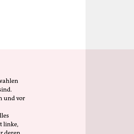
wahlen
sind.
h und vor
lles
 linke,
ür deren