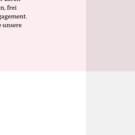
n, frei
ngagement.
e unsere