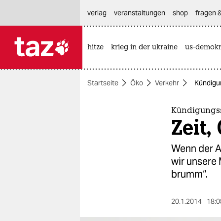
hautnavigation anspringen
hauptinhalt anspringen
footer anspringen
verlag
veranstaltungen
shop
fragen &
hitze
krieg in der ukraine
us-demokr

taz zahl ich
taz zahl ich
Startseite
Öko
Verkehr
Kündigu
themen
politik
Kündigungs
Zeit,
öko
Wenn der A
gesellschaft
wir unsere
brumm“.
kultur
sport
20.1.2014
18:0