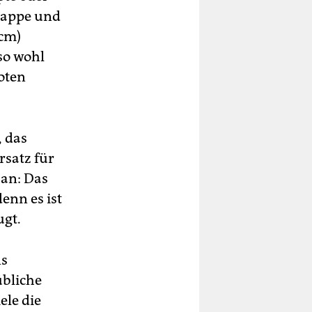
Klappe und
 cm)
so wohl
oten
, das
rsatz für
ban: Das
enn es ist
ugt.
ns
übliche
ele die