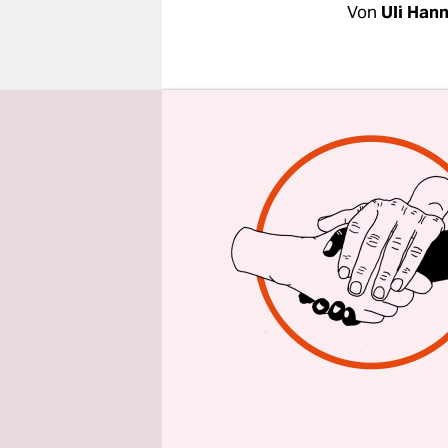
epaper login
Von
Uli Han
Name: ___
Straße: __
PLZ/ Ort: 
An den
ADAC e. V.
Hansastra