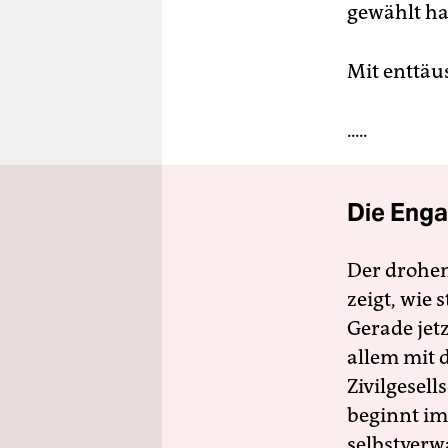
gewählt ha
Mit enttäu
.....
Die Enga
Der drohe
zeigt, wie
Gerade jet
allem mit d
Zivilgesell
beginnt im
selbstverw