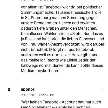
29.09.2017
,
13:49 Uhr
vor allem ist Facebook wichtig bei politischer
Stimmungsmache. Tausende russische Trolle
in St. Petersburg machen Stimmung gegen
unsere Demokratien. Hetzen und erwirken
dadurch tiefe Gräben unter den Menschen,
beeinflussen Wahlen, siehe US etc. Nur, das es
ja Russland ist (sprich die lieben Genossen und
von Frau Wagenknecht vergöttet) wird darüber
nicht berichtet. D folgt nur aus Facebook
austreten weil es dort zuviel Hetze gibt, und
das meine ich Rechts wie Links! Jeder der
halbwegs normal denkende kann sollte dieses
Medium boykottieren
sponor
S
29.09.2017
,
09:25 Uhr
"Wer keinen Facebook-Account hat, hat auch
kein Sozialleben" -- ziemliche Frechheit.