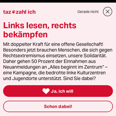
Veranstaltungen
taz
zahl ich
Gerade nicht

Demnächst
Links lesen, rechts
bekämpfen
Vor Ort
Mit doppelter Kraft für eine offene Gesellschaft!
Live im Stream
Besonders jetzt brauchen Menschen, die sich gegen
Rechtsextremismus einsetzen, unsere Solidarität.
Vergangene
Daher gehen 50 Prozent der Einnahmen aus
Neuanmeldungen an „Alles beginnt im Zentrum“ –
eine Kampagne, die bedrohte linke Kulturzentren
taz lab 2027
und Jugendorte unterstützt. Sind Sie dabei?

Ja, ich will
Mehr taz Lesestoff
Schon dabei!
taz Blogs