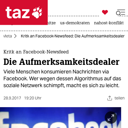

taz zahl ich
krieg in der ukraine
hitze
us-demokraten
nahost-konflikt

taz zahl ich
Meta
Kritk an Facebook-Newsfeed: Die Aufmerksamkeitsdealer
taz zahl ich
themen
Kritk an Facebook-Newsfeed
Die Aufmerksamkeitsdealer
politik
Viele Menschen konsumieren Nachrichten via
öko
Facebook. Wer wegen dessen Algorithmus auf das
soziale Netzwerk schimpft, macht es sich zu leicht.
gesellschaft
28.9.2017
19:20 Uhr
teilen
kultur
sport