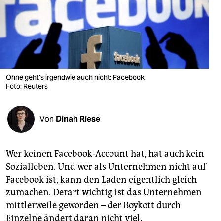
berlin
nord
wahrheit
verlag
Ohne geht's irgendwie auch nicht: Facebook
verlag
Foto: Reuters
veranstaltungen
Von
Dinah Riese
shop
fragen & hilfe
Wer keinen Facebook-Account hat, hat auch kein
unterstützen
Sozialleben. Und wer als Unternehmen nicht auf
Face­book ist, kann den Laden eigentlich gleich
abo
zumachen. Derart wichtig ist das Unternehmen
genossenschaft
mittlerweile geworden – der Boykott durch
Einzelne ändert daran nicht viel.