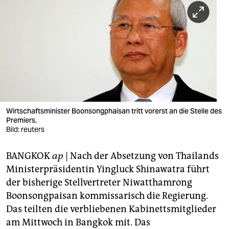
berlin
nord
wahrheit
verlag
verlag
veranstaltungen
Wirtschaftsminister Boonsongphaisan tritt vorerst an die Stelle des
Premiers.
shop
Bild: reuters
fragen & hilfe
BANGKOK
ap
| Nach der Absetzung von Thailands
Ministerpräsidentin Yingluck Shinawatra führt
unterstützen
der bisherige Stellvertreter Niwatthamrong
abo
Boonsongpaisan kommissarisch die Regierung.
Das teilten die verbliebenen Kabinettsmitglieder
genossenschaft
am Mittwoch in Bangkok mit. Das