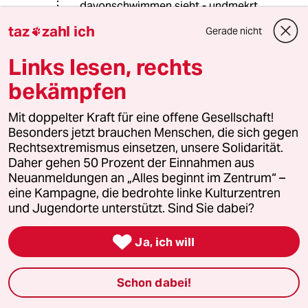
davonschwimmen sieht - undmekrt,
daß man auf's falsche Pferd gesetzt
taz
zahl ich
Gerade nicht

hat, oder?
Links lesen, rechts
DieMehrheitvon Thailand wird "in
Geiselhaft genommen"? Wie denn
bekämpfen
das? Indem ein paar wenige Straßen
in der Hauptstadt stundenweise
Mit doppelter Kraft für eine offene Gesellschaft!
blockiert werden? Ja, und? Das
Besonders jetzt brauchen Menschen, die sich gegen
erleben alle Hauptstädte dieser Welt
Rechtsextremismus einsetzen, unsere Solidarität.
immer und immer wieder. Und die
Daher gehen 50 Prozent der Einnahmen aus
friedlichen Demonstranten haben ja
Neuanmeldungen an „Alles beginnt im Zentrum“ –
einen ersten Erfolg eingefahren.
eine Kampagne, die bedrohte linke Kulturzentren
und Jugendorte unterstützt. Sind Sie dabei?
Also alles okay. Die Marionette hat
"gefehlt", Unrecht getan und gegen

Ja, ich will
Gesetze verstoßen - Yingluck kann
gehen. Ist doch klasse. Wieder ein
Schritt weiter in Richtung Demokratie
Schon dabei!
- trotz aller Versuche der sog. "Roten"