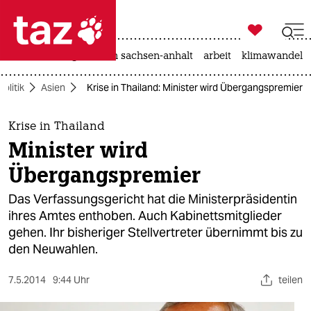

taz zahl ich
hitze
landtagswahl in sachsen-anhalt
arbeit
klimawandel

taz zahl ich
Politik
Asien
Krise in Thailand: Minister wird Übergangspremier
taz zahl ich
themen
Krise in Thailand
Minister wird
politik
Übergangspremier
öko
Das Verfassungsgericht hat die Ministerpräsidentin
ihres Amtes enthoben. Auch Kabinettsmitglieder
gesellschaft
gehen. Ihr bisheriger Stellvertreter übernimmt bis zu
den Neuwahlen.
kultur
sport
7.5.2014
9:44 Uhr
teilen