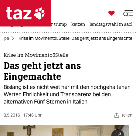

taz zahl ich
bergsteigen
usa unter trump
katzen
landtagswahl in sachs

taz zahl ich
ropa
Krise im Movimento5Stelle: Das geht jetzt ans Eingemachte
taz zahl ich
themen
Krise im Movimento5Stelle
Das geht jetzt ans
politik
Eingemachte
öko
Bislang ist es nicht weit her mit den hochgehaltenen
Werten Ehrlichkeit und Transparenz bei den
gesellschaft
alternativen Fünf Sternen in Italien.
kultur
8.9.2016
17:46 Uhr
teilen
sport