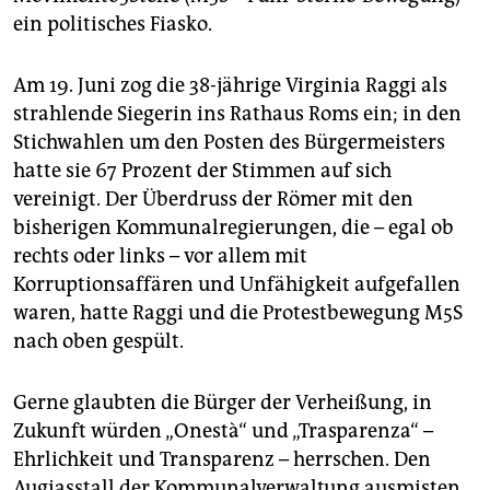
epaper login
ein politisches Fiasko.
Am 19. Juni zog die 38-jährige Virginia Raggi als
strahlende Siegerin ins Rathaus Roms ein; in den
Stichwahlen um den Posten des Bürgermeisters
hatte sie 67 Prozent der Stimmen auf sich
vereinigt. Der Überdruss der Römer mit den
bisherigen Kommunalregierungen, die – egal ob
rechts oder links – vor allem mit
Korruptionsaffären und Unfähigkeit aufgefallen
waren, hatte Raggi und die Protestbewegung M5S
nach oben gespült.
Gerne glaubten die Bürger der Verheißung, in
Zukunft würden „Onestà“ und „Trasparenza“ –
Ehrlichkeit und Transparenz – herrschen. Den
Augiasstall der Kommunalverwaltung ausmisten,