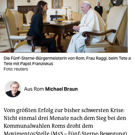
berlin
nord
wahrheit
verlag
verlag
Die Fünf-Sterne-Bürgermeisterin von Rom, Frau Raggi, beim Tete a
Tete mit Papst Franziskus
veranstaltungen
Foto: reuters
shop
fragen & hilfe
Aus Rom
Michael Braun
unterstützen
Vom größten Erfolg zur bisher schwersten Krise:
abo
Nicht einmal drei Monate nach dem Sieg bei den
genossenschaft
Kommunalwahlen Roms droht dem
Movimento5Stelle (M5S – Fünf-Sterne-Bewegung)