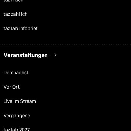
taz zahl ich
taz lab Infobrief
Veranstaltungen
Demnächst
Vor Ort
Live im Stream
Vergangene
taz lab 2027