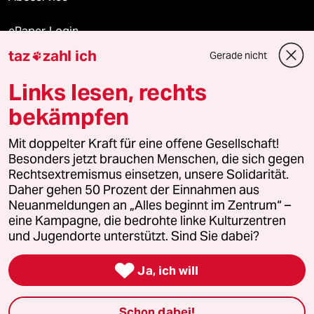
ePaper Login
taz
zahl ich
Gerade nicht

Downloads für Abonnierende
Links lesen, rechts
bekämpfen
© 2026 taz Verlags und Vertriebs GmbH
Mit doppelter Kraft für eine offene Gesellschaft!
Alle Rechte vorbehalten. Bei rechtlichen Fragen oder für Genehmigungen
wenden Sie sich bitte an
lizenzen@taz.de
Besonders jetzt brauchen Menschen, die sich gegen
Rechtsextremismus einsetzen, unsere Solidarität.
Daher gehen 50 Prozent der Einnahmen aus
Feedback
Redaktionsstatut
Kommune-Richtlinien
KI-
Neuanmeldungen an „Alles beginnt im Zentrum“ –
eine Kampagne, die bedrohte linke Kulturzentren
Leitlinie
Informant
Datenschutz
Impressum
AGB
und Jugendorte unterstützt. Sind Sie dabei?
Seitenwende
Einwilligungen widerrufen (Ads)

Ja, ich will
Schon dabei!