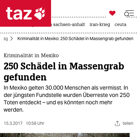

taz zahl ich
hitze
landtagswahl in sachsen-anhalt
iran-krieg
ceuta

taz zahl ich
lltag
Kriminalität in Mexiko: 250 Schädel in Massengrab gefunden
taz zahl ich
themen
Kriminalität in Mexiko
250 Schädel in Massengrab
politik
gefunden
öko
In Mexiko gelten 30.000 Menschen als vermisst. In
der jüngsten Fundstelle wurden Überreste von 250
gesellschaft
Toten entdeckt – und es könnten noch mehr
werden.
kultur
sport
15.3.2017
10:58 Uhr
teilen