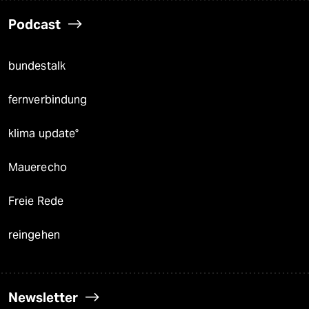
Podcast
bundestalk
fernverbindung
klima update°
Mauerecho
Freie Rede
reingehen
Newsletter