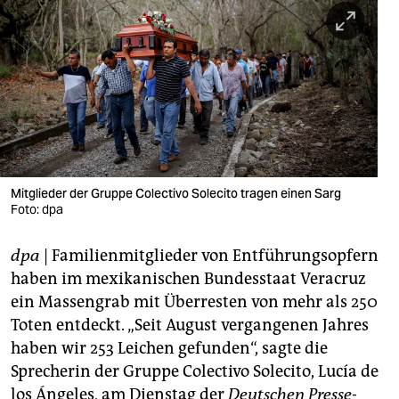
berlin
nord
wahrheit
verlag
verlag
veranstaltungen
Mitglieder der Gruppe Colectivo Solecito tragen einen Sarg
Foto: dpa
shop
dpa
| Familienmitglieder von Entführungsopfern
fragen & hilfe
haben im mexikanischen Bundesstaat Veracruz
unterstützen
ein Massengrab mit Überresten von mehr als 250
Toten entdeckt. „Seit August vergangenen Jahres
abo
haben wir 253 Leichen gefunden“, sagte die
genossenschaft
Sprecherin der Gruppe Colectivo Solecito, Lucía de
los Ángeles, am Dienstag der
Deutschen Presse-