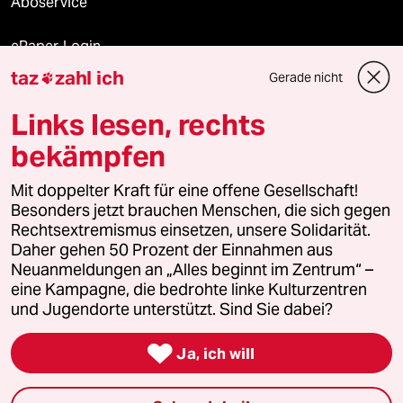
Aboservice
ePaper Login
taz
zahl ich
Gerade nicht

Downloads für Abonnierende
Links lesen, rechts
bekämpfen
© 2026 taz Verlags und Vertriebs GmbH
Mit doppelter Kraft für eine offene Gesellschaft!
Alle Rechte vorbehalten. Bei rechtlichen Fragen oder für Genehmigungen
wenden Sie sich bitte an
lizenzen@taz.de
Besonders jetzt brauchen Menschen, die sich gegen
Rechtsextremismus einsetzen, unsere Solidarität.
Daher gehen 50 Prozent der Einnahmen aus
Feedback
Redaktionsstatut
Kommune-Richtlinien
KI-
Neuanmeldungen an „Alles beginnt im Zentrum“ –
eine Kampagne, die bedrohte linke Kulturzentren
Leitlinie
Informant
Datenschutz
Impressum
AGB
und Jugendorte unterstützt. Sind Sie dabei?
Seitenwende
Einwilligungen widerrufen (Ads)

Ja, ich will