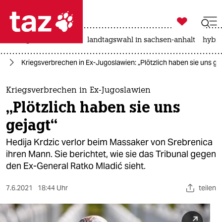

taz zahl ich
niedrigwasser
rente
landtagswahl in sachsen-anhalt
hybri

taz zahl ich
pa
Kriegsverbrechen in Ex-Jugoslawien: „Plötzlich haben sie uns ge
taz zahl ich
themen
Kriegsverbrechen in Ex-Jugoslawien
„Plötzlich haben sie uns
politik
gejagt“
öko
Hedija Krdzic verlor beim Massaker von Srebrenica
ihren Mann. Sie berichtet, wie sie das Tribunal gegen
gesellschaft
den Ex-General Ratko Mladić sieht.
kultur
7.6.2021
18:44 Uhr
teilen
sport