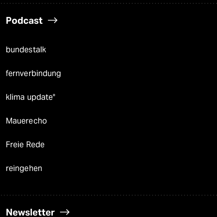
Podcast
bundestalk
fernverbindung
klima update°
Mauerecho
Freie Rede
reingehen
Newsletter