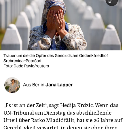
berlin
nord
wahrheit
verlag
verlag
Trauer um die die Opfer des Genozids am Gedenkfriedhof
Srebrenica–Potočari
veranstaltungen
Foto: Dado Ruvic/reuters
shop
fragen & hilfe
Aus Berlin
Jana Lapper
unterstützen
„Es ist an der Zeit“, sagt Hedija Krdzic. Wenn das
abo
UN-Tribunal am Dienstag das abschließende
genossenschaft
Urteil über Ratko Mladić fällt, hat sie 26 Jahre auf
Gerechtigkeit gewartet, in denen sie ohne ihren