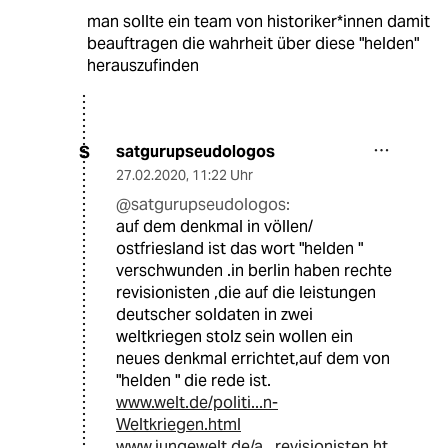
man sollte ein team von historiker*innen damit
beauftragen die wahrheit über diese "helden"
herauszufinden
satgurupseudologos
S
27.02.2020
,
11:22 Uhr
@satgurupseudologos:
auf dem denkmal in völlen/
ostfriesland ist das wort "helden "
verschwunden .in berlin haben rechte
revisionisten ,die auf die leistungen
deutscher soldaten in zwei
weltkriegen stolz sein wollen ein
neues denkmal errichtet,auf dem von
"helden " die rede ist.
www.welt.de/politi...n-
Weltkriegen.html
www.jungewelt.de/a...revisionisten.ht