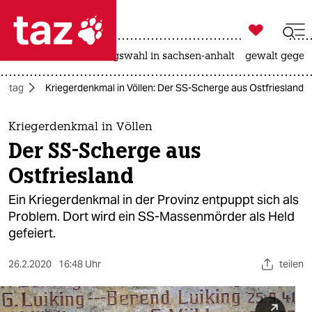

taz zahl ich
hitze
surfen
landtagswahl in sachsen-anhalt
gewalt gegen

taz zahl ich
Alltag
Kriegerdenkmal in Völlen: Der SS-Scherge aus Ostfriesland
taz zahl ich
themen
Kriegerdenkmal in Völlen
Der SS-Scherge aus
politik
Ostfriesland
öko
Ein Kriegerdenkmal in der Provinz entpuppt sich als
Problem. Dort wird ein SS-Massenmörder als Held
gesellschaft
gefeiert.
kultur
26.2.2020
16:48 Uhr
teilen
sport