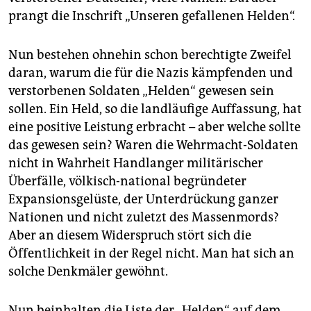
epaper login
prangt die Inschrift „Unseren gefallenen Helden“.
Nun bestehen ohnehin schon berechtigte Zweifel
daran, warum die für die Nazis kämpfenden und
verstorbenen Soldaten „Helden“ gewesen sein
sollen. Ein Held, so die landläufige Auffassung, hat
eine positive Leistung erbracht – aber welche sollte
das gewesen sein? Waren die Wehrmacht-Soldaten
nicht in Wahrheit Handlanger militärischer
Überfälle, völkisch-national begründeter
Expansionsgelüste, der Unterdrückung ganzer
Nationen und nicht zuletzt des Massenmords?
Aber an diesem Widerspruch stört sich die
Öffentlichkeit in der Regel nicht. Man hat sich an
solche Denkmäler gewöhnt.
Nun beinhalten die Liste der „Helden“ auf dem