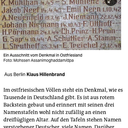
berlin
nord
wahrheit
verlag
verlag
Ein Ausschnitt vom Denkmal in Ostfriesland
Foto: Mohssen Assanimoghaddam/dpa
veranstaltungen
shop
Aus Berlin
Klaus Hillenbrand
fragen & hilfe
Im ostfriesischen Völlen steht ein Denkmal, wie es
unterstützen
Tausende in Deutschland gibt. Es ist aus rotem
Backstein gebaut und erinnert mit seinen drei
abo
Namens­tafeln wohl nicht zufällig an einen
genossenschaft
dreiflügligen Altar. Auf den Tafeln stehen Namen
verstorbener Deutscher, viele Namen. Darüber