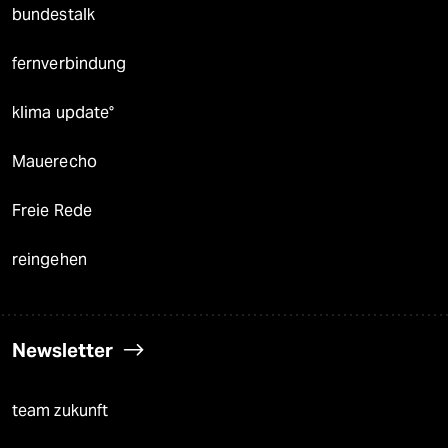
bundestalk
fernverbindung
klima update°
Mauerecho
Freie Rede
reingehen
Newsletter
team zukunft