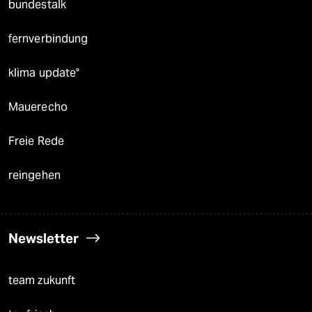
bundestalk
fernverbindung
klima update°
Mauerecho
Freie Rede
reingehen
Newsletter
team zukunft