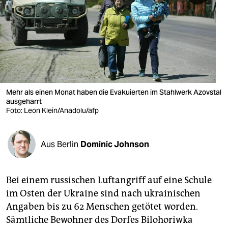
berlin
nord
wahrheit
verlag
verlag
Mehr als einen Monat haben die Evakuierten im Stahlwerk Azovstal
ausgeharrt
veranstaltungen
Foto: Leon Klein/Anadolu/afp
shop
Aus Berlin
Dominic Johnson
fragen & hilfe
unterstützen
Bei einem russischen Luftangriff auf eine Schule
abo
im Osten der Ukraine sind nach ukrainischen
Angaben bis zu 62 Menschen getötet worden.
genossenschaft
Sämtliche Bewohner des Dorfes Bilohoriwka