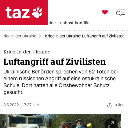

taz zahl ich
hitze
krieg in der ukraine
nahost-konflikt

taz zahl ich
Krieg in der Ukraine
Krieg in der Ukraine: Luftangriff auf Zivilisten
taz zahl ich
themen
Krieg in der Ukraine
Luftangriff auf Zivilisten
politik
Ukrainische Behörden sprechen von 62 Toten bei
öko
einem russischen Angriff auf eine ostukrainische
Schule. Dort hatten alle Ortsbewohner Schutz
gesellschaft
gesucht.
kultur
8.5.2022
17:37 Uhr
teilen
sport