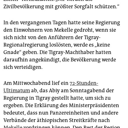
epaper login
Zivilbevölkerung mit größter Sorgfalt schützen.“
In den vergangenen Tagen hatte seine Regierung
den Einwohnern von Mekelle gedroht, wenn sie
sich nicht von den Anführern der Tigray-
Regionalregierung loslösten, werde es „keine
Gnade“ geben. Die Tigray-Machthaber hatten
daraufhin angekündigt, die Bevölkerung werde
sich verteidigen.
Am Mittwochabend lief ein
72-Stunden-
Ultimatum
ab, das Abiy am Sonntagabend der
Regierung in Tigray gestellt hatte, um sich zu
ergeben. Die Erklärung des Ministerpräsidenten
bedeutet, dass nun Panzereinheiten und andere
Verbände der äthiopischen Streitkräfte nach
Mekelle
vordringen können. Den Rest der Region