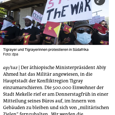
berlin
nord
wahrheit
verlag
verlag
Tigrayer und Tigrayerinnen protestieren in Südafrika
Foto: dpa
veranstaltungen
shop
ap/taz
| Der äthiopische Ministerpräsident Abiy
Ahmed hat das Militär angewiesen, in die
fragen & hilfe
Hauptstadt der Konfliktregion Tigray
unterstützen
einzumarschieren. Die 500.000 Einwohner der
Stadt Mekelle rief er am Donnerstagfrüh in einer
abo
Mitteilung seines Büros auf, im Innern von
genossenschaft
Gebäuden zu bleiben und sich von „militärischen
Zielen“ fernzuhalten. „Wir werden die