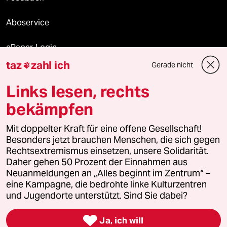
Aboservice
ePaper Login
taz
zahl ich
Gerade nicht

Downloads für Abonnierende
Links lesen, rechts
bekämpfen
© 2026 taz Verlags und Vertriebs GmbH
Mit doppelter Kraft für eine offene Gesellschaft!
Alle Rechte vorbehalten. Bei rechtlichen Fragen oder für Genehmigungen
wenden Sie sich bitte an
lizenzen@taz.de
Besonders jetzt brauchen Menschen, die sich gegen
Rechtsextremismus einsetzen, unsere Solidarität.
Daher gehen 50 Prozent der Einnahmen aus
Feedback
Redaktionsstatut
Kommune-Richtlinien
KI-
Neuanmeldungen an „Alles beginnt im Zentrum“ –
eine Kampagne, die bedrohte linke Kulturzentren
Leitlinie
Informant
Datenschutz
Impressum
AGB
und Jugendorte unterstützt. Sind Sie dabei?
Seitenwende
Einwilligungen widerrufen (Ads)

Ja, ich will