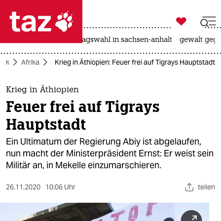

taz zahl ich
nahost-konflikt
landtagswahl in sachsen-anhalt
gewalt gege

taz zahl ich
itik
Afrika
Krieg in Äthiopien: Feuer frei auf Tigrays Hauptstadt
taz zahl ich
themen
Krieg in Äthiopien
Feuer frei auf Tigrays
politik
Hauptstadt
öko
Ein Ultimatum der Regierung Abiy ist abgelaufen,
nun macht der Ministerpräsident Ernst: Er weist sein
gesellschaft
Militär an, in Mekelle einzumarschieren.
kultur
26.11.2020
10:06 Uhr
teilen
sport