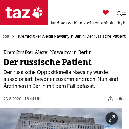

taz zahl ich
niedrigwasser
rente
landtagswahl in sachsen-anhalt
hybri

taz zahl ich
uropa
Kremlkritiker Alexei Nawalny in Berlin: Der russische Patient
taz zahl ich
themen
Kremlkritiker Alexei Nawalny in Berlin
Der russische Patient
politik
Der russische Oppositionelle Nawalny wurde
öko
ausspioniert, bevor er zusammenbrach. Nun sind
ÄrztInnen in Berlin mit dem Fall befasst.
gesellschaft
23.8.2020
16:44 Uhr
teilen
kultur
sport