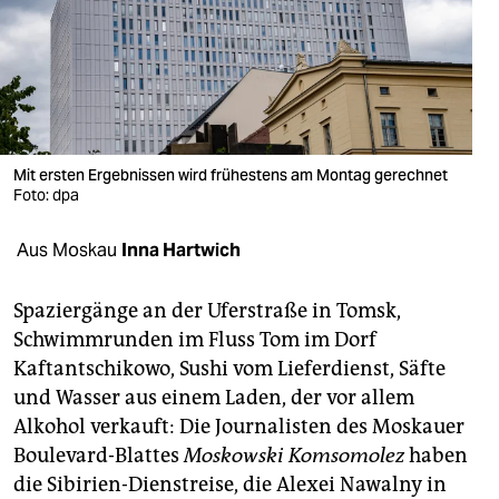
berlin
nord
wahrheit
verlag
Mit ersten Ergebnissen wird frühestens am Montag gerechnet
Foto: dpa
verlag
veranstaltungen
Aus Moskau
Inna Hartwich
shop
Spaziergänge an der Uferstraße in Tomsk,
fragen & hilfe
Schwimmrunden im Fluss Tom im Dorf
Kaftantschikowo, Sushi vom Lieferdienst, Säfte
unterstützen
und Wasser aus einem Laden, der vor allem
abo
Alkohol verkauft: Die Journalisten des Moskauer
Boulevard-Blattes
Moskowski Komsomolez
haben
genossenschaft
die Sibirien-Dienstreise, die Alexei Nawalny in