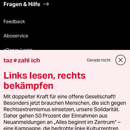
Fragen & Hilfe
Feedback
Aboservice
ePaper Login
taz
zahl ich
Gerade nicht

Downloads für Abonnierende
Links lesen, rechts
bekämpfen
© 2026 taz Verlags und Vertriebs GmbH
Alle Rechte vorbehalten. Bei rechtlichen Fragen oder für Genehmigungen
Mit doppelter Kraft für eine offene Gesellschaft!
wenden Sie sich bitte an
lizenzen@taz.de
Besonders jetzt brauchen Menschen, die sich gegen
Rechtsextremismus einsetzen, unsere Solidarität.
Daher gehen 50 Prozent der Einnahmen aus
Feedback
Redaktionsstatut
Kommune-Richtlinien
KI-
Neuanmeldungen an „Alles beginnt im Zentrum“ –
eine Kampagne, die bedrohte linke Kulturzentren