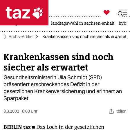

taz zahl ich
niedrigwasser
rente
landtagswahl in sachsen-anhalt
hybri

taz zahl ich
e
Archiv-Artikel
Krankenkassen sind noch siecher als erwartet
taz zahl ich
themen
Krankenkassen sind noch
siecher als erwartet
politik
Gesundheitsministerin Ulla Schmidt (SPD)
öko
präsentiert erschreckendes Defizit in der
gesetzlichen Krankenversicherung und erinnert an
gesellschaft
Sparpaket
kultur
8.3.2002
0:00 Uhr
teilen
sport
BERLIN
taz ■
Das Loch in der gesetzlichen