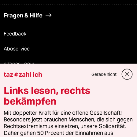
Fragen & Hilfe
Feedback
Aboservice
ePaper Login
taz
zahl ich
Gerade nicht

Downloads für Abonnierende
Links lesen, rechts
bekämpfen
© 2026 taz Verlags und Vertriebs GmbH
Mit doppelter Kraft für eine offene Gesellschaft!
Alle Rechte vorbehalten. Bei rechtlichen Fragen oder für Genehmigungen
wenden Sie sich bitte an
lizenzen@taz.de
Besonders jetzt brauchen Menschen, die sich gegen
Rechtsextremismus einsetzen, unsere Solidarität.
Daher gehen 50 Prozent der Einnahmen aus
Feedback
Redaktionsstatut
Kommune-Richtlinien
KI-