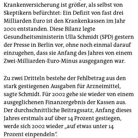
berlin
Krankenversicherung ist größer, als selbst von
Skeptikern befürchtet: Ein Defizit von fast drei
nord
Milliarden Euro ist den Krankenkassen im Jahr
wahrheit
2001 entstanden. Diese Bilanz legte
Gesundheitsministerin Ulla Schmidt (SPD) gestern
verlag
der Presse in Berlin vor, ohne noch einmal darauf
einzugehen, dass sie Anfang des Jahres von einem
verlag
Zwei-Milliarden-Euro-Minus ausgegangen war.
veranstaltungen
Zu zwei Dritteln bestehe der Fehlbetrag aus den
shop
stark gestiegenen Ausgaben für Arzneimittel,
fragen & hilfe
sagte Schmidt. Für 2002 gehe sie wieder von einem
unterstützen
ausgeglichenen Finanzergebnis der Kassen aus.
Der durchschnittliche Beitragssatz, Anfang dieses
abo
Jahres erstmals auf über 14 Prozent gestiegen,
werde sich 2002 wieder „auf etwas unter 14
genossenschaft
Prozent einpendeln“.