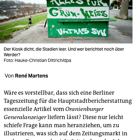
berlin
nord
wahrheit
verlag
Der Kiosk dicht, die Stadien leer. Und wer berichtet noch über
Werder?
verlag
Foto: Hauke-Christian Dittrich/dpa
veranstaltungen
Von
René Martens
shop
fragen & hilfe
Wäre es vorstellbar, dass sich eine Berliner
Tageszeitung für die Hauptstadtbericherstattung
unterstützen
essen­ziel­le Artikel vom
Oranienburger
Generalanzeiger
liefern lässt? Diese nur leicht
abo
schiefe Frage kann man heranziehen, um zu
genossenschaft
illustrieren, was sich auf dem Zeitungsmarkt in