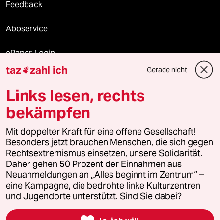
Feedback
Aboservice
ePaper Login
taz
zahl ich
Gerade nicht

Downloads für Abonnierende
Links lesen, rechts
bekämpfen
© 2026 taz Verlags und Vertriebs GmbH
Alle Rechte vorbehalten. Bei rechtlichen Fragen oder für Genehmigungen
Mit doppelter Kraft für eine offene Gesellschaft!
wenden Sie sich bitte an
lizenzen@taz.de
Besonders jetzt brauchen Menschen, die sich gegen
Rechtsextremismus einsetzen, unsere Solidarität.
Daher gehen 50 Prozent der Einnahmen aus
Feedback
Redaktionsstatut
Kommune-Richtlinien
KI-
Neuanmeldungen an „Alles beginnt im Zentrum“ –
eine Kampagne, die bedrohte linke Kulturzentren
Leitlinie
Informant
Datenschutz
Impressum
AGB
und Jugendorte unterstützt. Sind Sie dabei?
Seitenwende
Einwilligungen widerrufen (Ads)