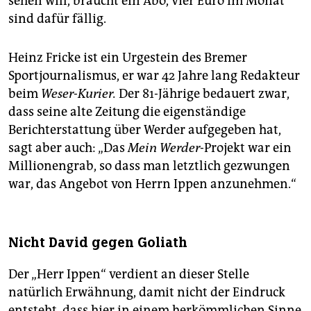
sehen will, braucht ein Abo, vier Euro im Monat
sind dafür fällig.
Heinz Fricke ist ein Urgestein des Bremer
Sportjournalismus, er war 42 Jahre lang Redakteur
beim
Weser-Kurier.
Der 81-Jährige bedauert zwar,
dass seine alte Zeitung die eigenständige
Berichterstattung über Werder aufgegeben hat,
sagt aber auch: „Das
Mein Werder
-Projekt war ein
Millionengrab, so dass man letztlich gezwungen
war, das Angebot von Herrn Ippen anzunehmen.“
Nicht David gegen Goliath
Der „Herr Ippen“ verdient an dieser Stelle
natürlich Erwähnung, damit nicht der Eindruck
entsteht, dass hier in einem herkömmlichen Sinne