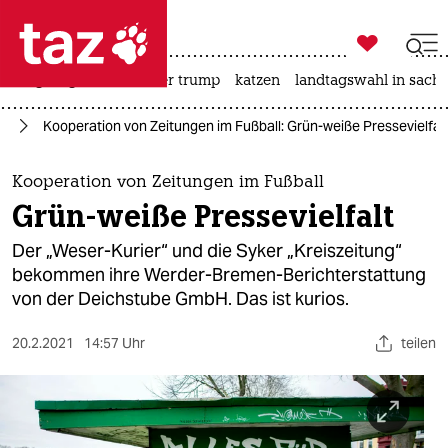

taz zahl ich
bergsteigen
usa unter trump
katzen
landtagswahl in sachs

taz zahl ich
se
Kooperation von Zeitungen im Fußball: Grün-weiße Presse­vielfal
taz zahl ich
themen
Kooperation von Zeitungen im Fußball
Grün-weiße Presse­vielfalt
politik
Der „Weser-Kurier“ und die Syker „Kreis­zeitung“
öko
bekommen ihre Werder-­Bremen-Berichterstattung
von der Deichstube GmbH. Das ist kurios.
gesellschaft
20.2.2021
14:57 Uhr
teilen
kultur
sport