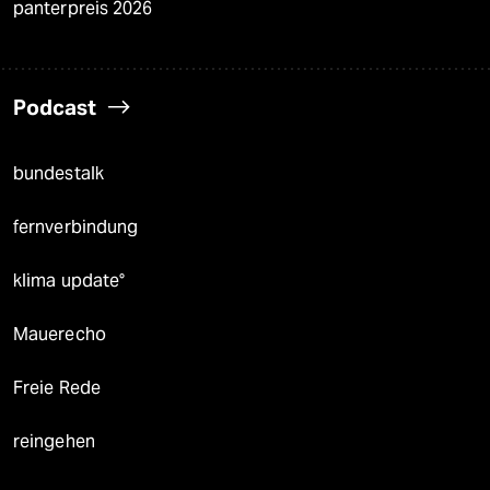
panterpreis 2026
Podcast
bundestalk
fernverbindung
klima update°
Mauerecho
Freie Rede
reingehen