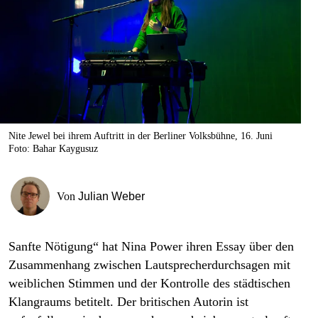
berlin
nord
wahrheit
verlag
verlag
Nite Jewel bei ihrem Auftritt in der Berliner Volksbühne, 16. Juni
Foto: Bahar Kaygusuz
veranstaltungen
shop
Von
Julian Weber
fragen & hilfe
unterstützen
Sanfte Nötigung“ hat Nina Power ihren Essay über den
Zusammenhang zwischen Lautsprecherdurchsagen mit
abo
weiblichen Stimmen und der Kontrolle des städtischen
genossenschaft
Klang­raums betitelt. Der britischen Autorin ist