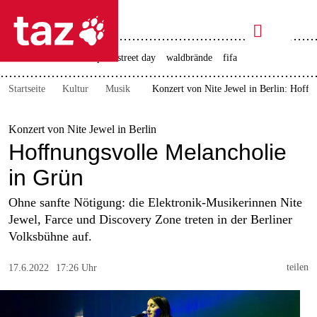

taz zahl ich
rente
ceuta
christopher street day
waldbrände
fifa

taz zahl ich
Startseite
Kultur
Musik
Konzert von Nite Jewel in Berlin: Hoffn
taz zahl ich
themen
Konzert von Nite Jewel in Berlin
Hoffnungsvolle Melancholie
politik
in Grün
öko
Ohne sanfte Nötigung: die Elektronik-Musikerinnen Nite
Jewel, Farce und Discovery Zone treten in der Berliner
gesellschaft
Volksbühne auf.
kultur
teilen
17.6.2022
17:26 Uhr
sport