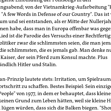
ngsabend; von der Vietnamkrieg-Aufarbeitung "P
 "A few Words in Defense of our Country". Das is
um und sei entstanden, als er Mitte der Nullerja
n habe, dass man in Europa offenbar was gege
Lied ist die Parodie des Versuchs einer Rechtferti
olitiker zwar die schlimmsten seien, die man jema
 die schlimmsten, die es jemals gab. Man denke n
Kaiser, der sein Pferd zum Konsul machte. Plus
ändlich Hitler und Stalin.
-Prinzip lautete stets: Irritation, um Spielraum
ortschritt zu schaffen. Bestes Beispiel: Sein einzig
 People" von 1977, in dem er behauptet, dass klei
 keinen Grund zum Leben hätten, weil sie kleine 
 lügen würden, dass sich die Balken biegen. "Sho