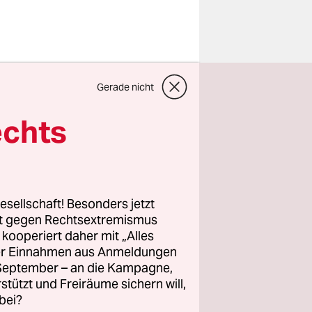
geschlurft.
Gerade nicht
 ist in
 den
echts
dont worry
r
esellschaft! Besonders jetzt
rt gegen Rechtsextremismus
z kooperiert daher mit „Alles
enen.
ller Einnahmen aus Anmeldungen
ige
. September – an die Kampagne,
ar wie
rstützt und Freiräume sichern will,
bei?
ie