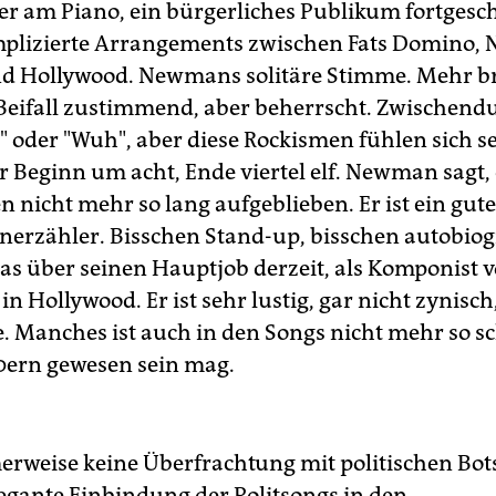
r am Piano, ein bürgerliches Publikum fortgesc
mplizierte Arrangements zwischen Fats Domino,
d Hollywood. Newmans solitäre Stimme. Mehr b
 Beifall zustimmend, aber beherrscht. Zwischendu
" oder "Wuh", aber diese Rockismen fühlen sich s
 Beginn um acht, Ende viertel elf. Newman sagt, e
n nicht mehr so lang aufgeblieben. Er ist ein gute
nerzähler. Bisschen Stand-up, bisschen autobiog
as über seinen Hauptjob derzeit, als Komponist 
n Hollywood. Er ist sehr lustig, gar nicht zynisch,
e. Manches ist auch in den Songs nicht mehr so sc
70ern gewesen sein mag.
weise keine Überfrachtung mit politischen Bot
egante Einbindung der Politsongs in den