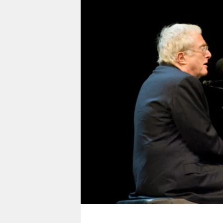
berlin
nord
wahrheit
verlag
verlag
veranstaltungen
shop
fragen & hilfe
unterstützen
abo
genossenschaft