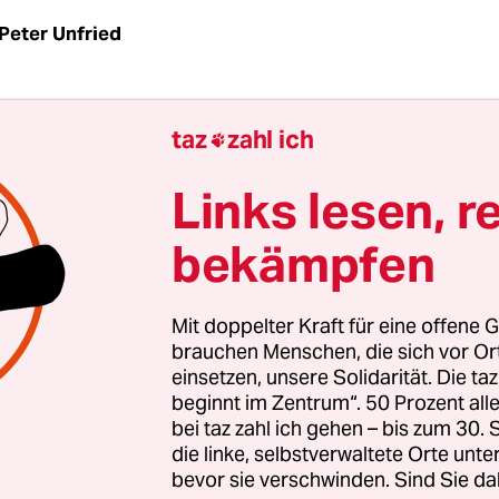
Peter Unfried
| Ein kleiner Mann kommt auf eine große Bühne 
taz
zahl ich

leicht gebeugt. Setzt sich ans Piano. Randy Newman
iralspalast. Spielt los. "Its Money that I love". Mit
Links lesen, r
n Zeilen: "Used to worry bout the Poor / Now I 
bekämpfen
 Da ist alles drin, was Newman im Verständnis de
 zu einer Art misanthropischem Chefkritiker des
chen Lifestyles hat werden lassen.
Mit doppelter Kraft für eine offene G
brauchen Menschen, die sich vor O
einsetzen, unsere Solidarität. Die ta
tztes Album "Harps and Angels" ist 2008 erschi
beginnt im Zentrum“. 50 Prozent a
st er damit jetzt auf Europatour. Berlin ist der einz
bei taz zahl ich gehen – bis zum 30
d-Stopp. Newman, 66, war nie ein Rock-n-Roll-St
die linke, selbstverwaltete Orte unte
bevor sie verschwinden. Sind Sie da
genossen Dylan, Young, Simon. Aber er gehört in d