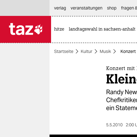
hautnavigation anspringen
hauptinhalt anspringen
footer anspringen
verlag
veranstaltungen
shop
fragen &
hitze
landtagswahl in sachsen-anhalt

taz zahl ich
taz zahl ich
Startseite
Kultur
Musik
Konzert
themen
politik
Konzert mi
Klei
öko
Randy Newm
gesellschaft
Chefkritike
ein Statem
kultur
sport
5.5.2010
2:00 