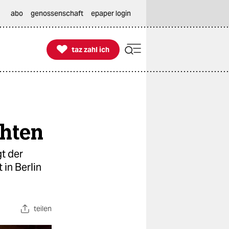
abo
genossenschaft
epaper login

taz zahl ich
taz zahl ich
chten
t der
 in Berlin
teilen