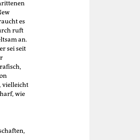
hrittenen
 New
raucht es
rch ruft
eltsam an.
r sei seit
r
rafisch,
von
 vielleicht
harf, wie
schaften,