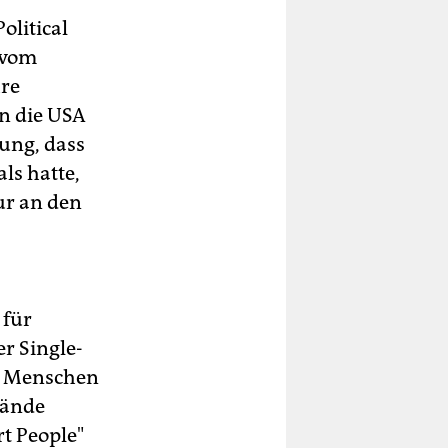
olitical
t vom
hre
n die USA
gung, dass
ls hatte,
ur an den
 für
er Single-
ne Menschen
Hände
rt People"