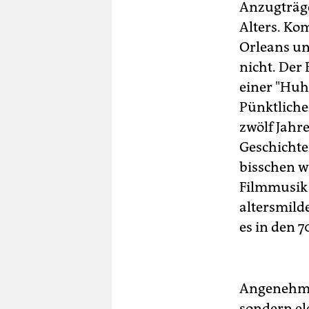
Anzugträge
Alters. Ko
Orleans un
nicht. Der
einer "Huh
Pünktlicher
zwölf Jahre
Geschichte
bisschen w
Filmmusik i
altersmild
es in den 
Angenehmer
sondern el