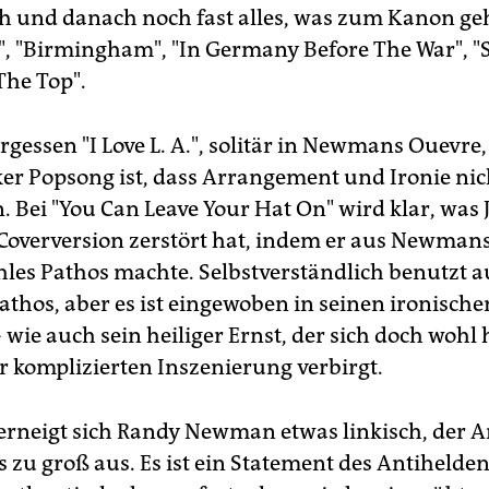
 und danach noch fast alles, was zum Kanon geh
", "Birmingham", "In Germany Before The War", "S
The Top".
rgessen "I Love L. A.", solitär in Newmans Ouevre,
rker Popsong ist, dass Arrangement und Ironie ni
Bei "You Can Leave Your Hat On" wird klar, was 
 Coverversion zerstört hat, indem er aus Newmans
es Pathos machte. Selbstverständlich benutzt 
hos, aber es ist eingewoben in seinen ironische
wie auch sein heiliger Ernst, der sich doch wohl 
r komplizierten Inszenierung verbirgt.
rneigt sich Randy Newman etwas linkisch, der A
s zu groß aus. Es ist ein Statement des Antiheld