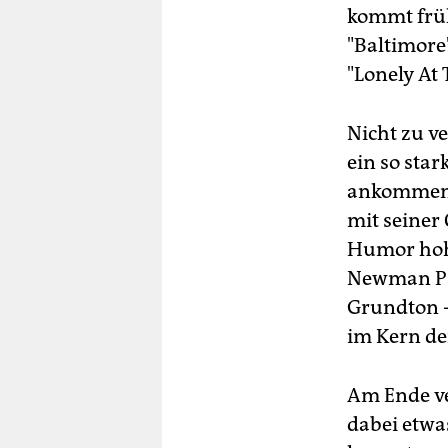
kommt früh
"Baltimore
"Lonely At 
Nicht zu ve
ein so sta
ankommen. 
mit seiner
Humor hohl
Newman Pat
Grundton - 
im Kern de
Am Ende ve
dabei etwa