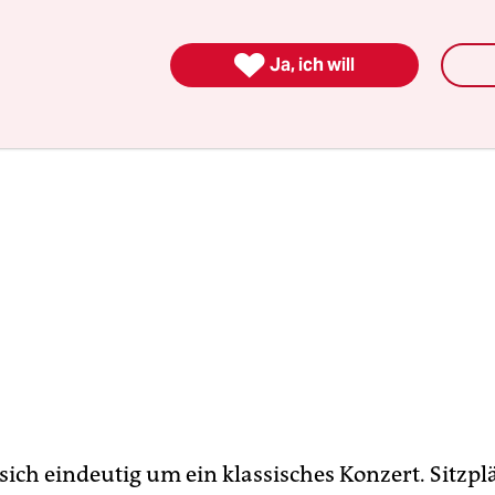
der Gründerväter der klassischen Rockmusik.

Ja, ich will
sich eindeutig um ein klassisches Konzert. Sitzplä