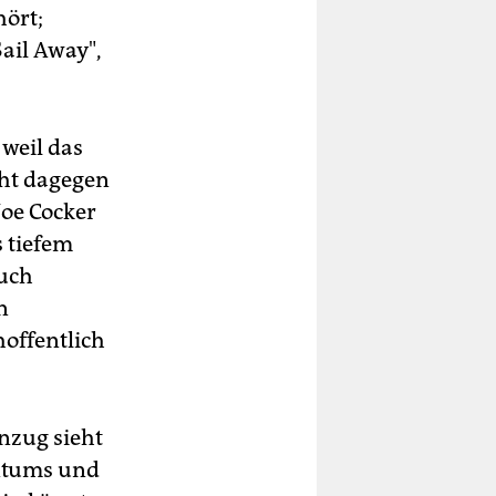
ört;
ail Away",
 weil das
cht dagegen
Joe Cocker
 tiefem
auch
n
hoffentlich
nzug sieht
entums und