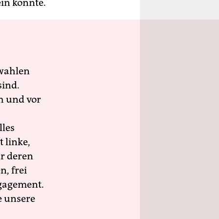
ein könnte.
wahlen
sind.
h und vor
lles
 linke,
ür deren
n, frei
ngagement.
e unsere