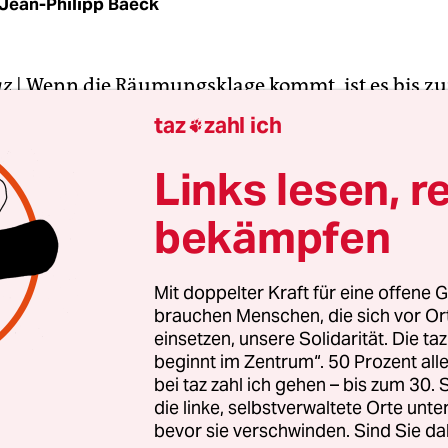
Jean-Philipp Baeck
az
| Wenn die Räumungsklage kommt, ist es bis zu
gkeit nicht mehr weit. In Bremen folgt dem Brie
taz
zahl ich

shalb ein Beratungsangebot der „Zentralen Fachst
So können etwa Mietschulden übernommen wer
Links lesen, r
nungsverlust zu vermeiden.
bekämpfen
 ist in Bremen auch dafür zuständig, Wohnungslos
vermitteln – und dabei geht es verstärkt nicht u
Mit doppelter Kraft für eine offene G
brauchen Menschen, die sich vor O
, sondern um die eigenen vier Wände. Im Mai ha
einsetzen, unsere Solidarität. Die ta
at ein Konzept zur „Zukunft der Wohnungslosenp
beginnt im Zentrum“. 50 Prozent a
en, wonach die stationären Übergangswohnheim
bei taz zahl ich gehen – bis zum 30
sel abgebaut werden sollen.
die linke, selbstverwaltete Orte unte
bevor sie verschwinden. Sind Sie da