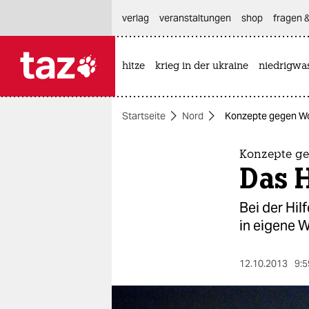
hautnavigation anspringen
hauptinhalt anspringen
footer anspringen
verlag
veranstaltungen
shop
fragen &
hitze
krieg in der ukraine
niedrigwa

taz zahl ich
taz zahl ich
Startseite
Nord
Konzepte gegen Wo
themen
politik
Konzepte g
Das 
öko
Bei der Hil
gesellschaft
in eigene W
kultur
12.10.2013
9:5
sport