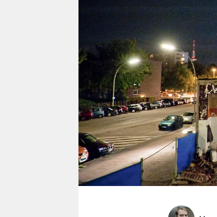
berlin
nord
wahrheit
verlag
verlag
veranstaltungen
shop
fragen & hilfe
unterstützen
abo
genossenschaft