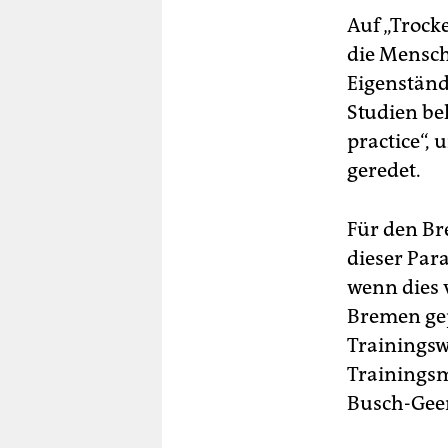
Auf „Trock
die Mensch
Eigenständ
Studien bel
practice“,
geredet.
Für den Br
dieser Par
wenn dies 
Bremen gep
Trainingsw
Trainingsmo
Busch-Gee