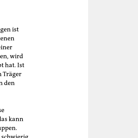
en ist
genen
einer
en, wird
 hat. Ist
m Träger
an den
se
 das kann
uppen.
 schwierig.