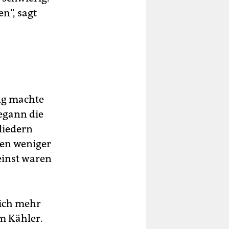
n“, sagt
ng machte
begann die
liedern
ben weniger
einst waren
lich mehr
im Kähler.