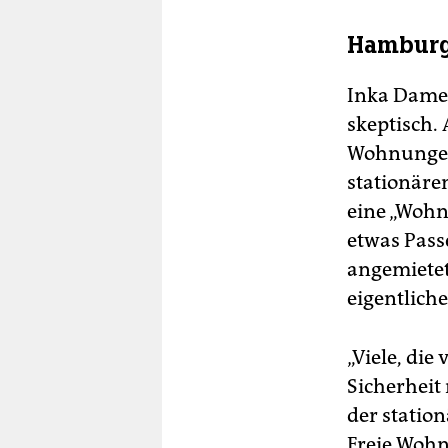
Hamburg
Inka Dame
skeptisch.
Wohnungen 
stationäre
eine „Wohnb
etwas Pass
angemietet
eigentlich
„Viele, die
Sicherheit
der statio
Freie Wohn