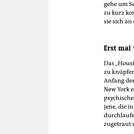
gehe um Se
zu kurz ko
sie sich an
Erst mal
Das „Housi
zu knüpfen
Anfang der
New York e
psychische
jene, die 
durchlaufe
zugetraut 