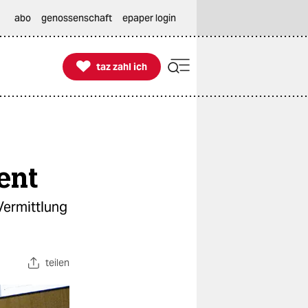
abo
genossenschaft
epaper login

taz zahl ich
taz zahl ich
ent
Vermittlung
teilen