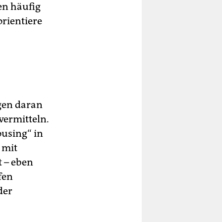
en häufig
rientiere
ngen daran
vermitteln.
ousing“ in
 mit
 – eben
fen
der