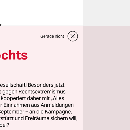
r
f vom
Gerade nicht
elle
den, um
echts
en ein
m
esellschaft! Besonders jetzt
rt gegen Rechtsextremismus
t der
z kooperiert daher mit „Alles
olitik“
ller Einnahmen aus Anmeldungen
e zum
. September – an die Kampagne,
rstützt und Freiräume sichern will,
bei?