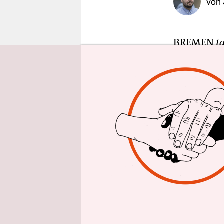
Von
epaper login
BREMEN
t
Obdachlosi
Gericht de
Wohnen“: 
einen Woh
Die Stelle
Obdach zu 
Heimplätze
Bremer Sen
beschloss
Jahreswech