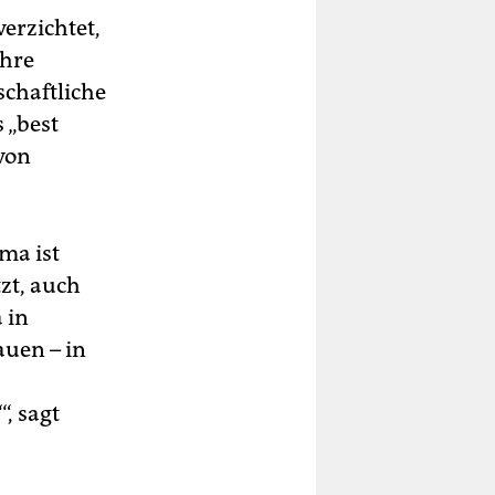
erzichtet,
ihre
schaftliche
 „best
von
ma ist
zt, auch
 in
uen – in
, sagt