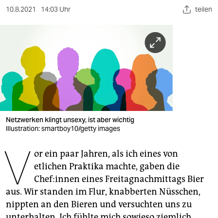
berlin
10.8.2021
14:03 Uhr
teilen
nord
wahrheit
verlag
verlag
veranstaltungen
Netzwerken klingt unsexy, ist aber wichtig
shop
Illustration: smartboy10/getty images
fragen & hilfe
V
or ein paar Jahren, als ich eines von
unterstützen
etlichen Praktika machte, gaben die
Chef:in­nen eines Freitagnachmittags Bier
abo
aus. Wir standen im Flur, knabberten Nüsschen,
genossenschaft
nippten an den Bieren und versuchten uns zu
unterhalten. Ich fühlte mich sowieso ziemlich