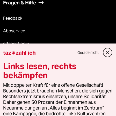
Fragen & Hilfe
Feedback
Aboservice
ePaper Login
taz
zahl ich
Gerade nicht

Downloads für Abonnierende
Links lesen, rechts
bekämpfen
© 2026 taz Verlags und Vertriebs GmbH
Mit doppelter Kraft für eine offene Gesellschaft!
Alle Rechte vorbehalten. Bei rechtlichen Fragen oder für Genehmigungen
wenden Sie sich bitte an
lizenzen@taz.de
Besonders jetzt brauchen Menschen, die sich gegen
Rechtsextremismus einsetzen, unsere Solidarität.
Daher gehen 50 Prozent der Einnahmen aus
Feedback
Redaktionsstatut
Kommune-Richtlinien
KI-
Neuanmeldungen an „Alles beginnt im Zentrum“ –
eine Kampagne, die bedrohte linke Kulturzentren