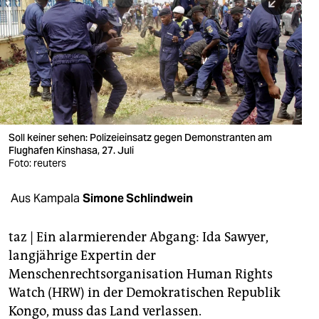
berlin
nord
wahrheit
verlag
verlag
Soll keiner sehen: Polizeieinsatz gegen Demonstranten am
Flughafen Kinshasa, 27. Juli
veranstaltungen
Foto: reuters
shop
Aus Kampala
Simone Schlindwein
fragen & hilfe
unterstützen
taz | Ein alarmierender Abgang: Ida Sawyer,
langjährige Expertin der
abo
Menschenrechtsorganisation Human Rights
Watch (HRW) in der Demokratischen Republik
genossenschaft
Kongo, muss das Land verlassen.