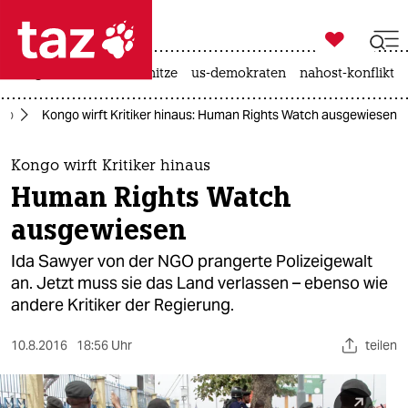

taz zahl ich
krieg in der ukraine
hitze
us-demokraten
nahost-konflikt

taz zahl ich
ngo
Kongo wirft Kritiker hinaus: Human Rights Watch ausgewiesen
taz zahl ich
themen
Kongo wirft Kritiker hinaus
Human Rights Watch
politik
ausgewiesen
öko
Ida Sawyer von der NGO prangerte Polizeigewalt
an. Jetzt muss sie das Land verlassen – ebenso wie
gesellschaft
andere Kritiker der Regierung.
kultur
10.8.2016
18:56 Uhr
teilen
sport