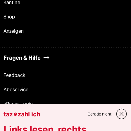
Kantine
Shop
Anzeigen
Fragen & Hilfe
Feedback
Aboservice
ePaper Login
taz
zahl ich
Gerade nicht

Downloads für Abonnierende
Links lesen, rechts