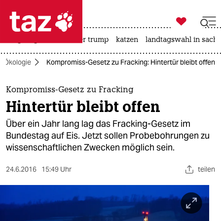

taz zahl ich
bergsteigen
usa unter trump
katzen
landtagswahl in sachs

taz zahl ich
Ökologie
Kompromiss-Gesetz zu Fracking: Hintertür bleibt offen
taz zahl ich
themen
Kompromiss-Gesetz zu Fracking
Hintertür bleibt offen
politik
Über ein Jahr lang lag das Fracking-Gesetz im
öko
Bundestag auf Eis. Jetzt sollen Probebohrungen zu
wissenschaftlichen Zwecken möglich sein.
gesellschaft
24.6.2016
15:49 Uhr
teilen
kultur
sport