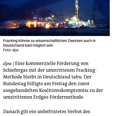
berlin
nord
wahrheit
verlag
Fracking könnte zu wissenschaftlichen Zwecken auch in
verlag
Deutschland bald möglich sein
Foto: dpa
veranstaltungen
dpa
| Eine kommerzielle Förderung von
shop
Schiefergas mit der umstrittenen Fracking-
fragen & hilfe
Methode bleibt in Deutschland tabu. Der
Bundestag billigte am Freitag den zuvor
unterstützen
ausgehandelten Koalitionskompromiss zu der
abo
umstrittenen Erdgas-Fördermethode.
genossenschaft
Danach gilt ein unbefristetes Verbot des