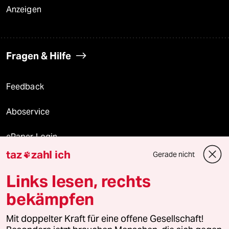
Anzeigen
Fragen & Hilfe
Feedback
Aboservice
ePaper Login
taz
zahl ich
Gerade nicht

Downloads für Abonnierende
Links lesen, rechts
bekämpfen
© 2026 taz Verlags und Vertriebs GmbH
Alle Rechte vorbehalten. Bei rechtlichen Fragen oder für Genehmigungen
Mit doppelter Kraft für eine offene Gesellschaft!
wenden Sie sich bitte an
lizenzen@taz.de