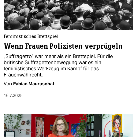
berlin
nord
wahrheit
Feministisches Brettspiel
verlag
Wenn Frauen Polizisten verprügeln
verlag
„Suffragetto“ war mehr als ein Brettspiel. Für die
britische Suffragettenbewegung war es ein
veranstaltungen
feministisches Werkzeug im Kampf für das
Frauenwahlrecht.
shop
Von
Fabian Mauruschat
fragen & hilfe
16.7.2025
unterstützen
abo
genossenschaft