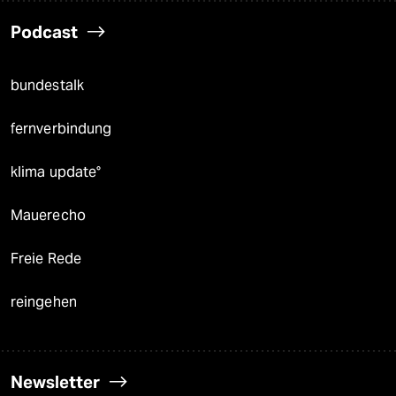
Podcast
bundestalk
fernverbindung
klima update°
Mauerecho
Freie Rede
reingehen
Newsletter