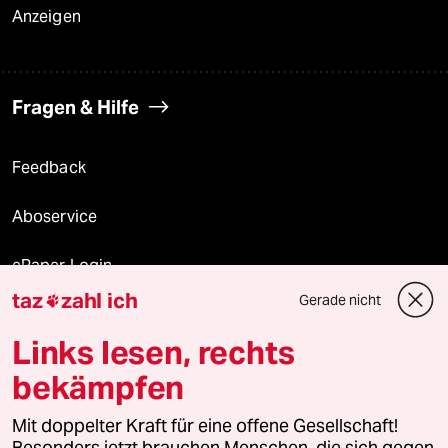
Anzeigen
Fragen & Hilfe
Feedback
Aboservice
ePaper Login
taz
zahl ich
Gerade nicht

Downloads für Abonnierende
Links lesen, rechts
bekämpfen
© 2026 taz Verlags und Vertriebs GmbH
Mit doppelter Kraft für eine offene Gesellschaft!
Alle Rechte vorbehalten. Bei rechtlichen Fragen oder für Genehmigungen
wenden Sie sich bitte an
lizenzen@taz.de