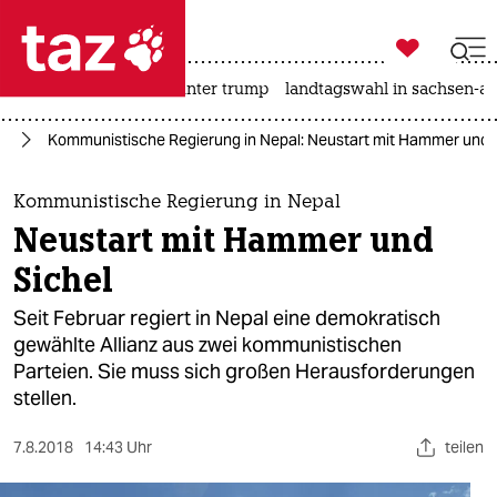

taz zahl ich
nahost-konflikt
usa unter trump
landtagswahl in sachsen-an

taz zahl ich
en
Kommunistische Regierung in Nepal: Neustart mit Hammer und 
taz zahl ich
themen
Kommunistische Regierung in Nepal
Neustart mit Hammer und
politik
Sichel
öko
Seit Februar regiert in Nepal eine demokratisch
gewählte Allianz aus zwei kommunistischen
gesellschaft
Parteien. Sie muss sich großen Herausforderungen
stellen.
kultur
sport
7.8.2018
14:43 Uhr
teilen