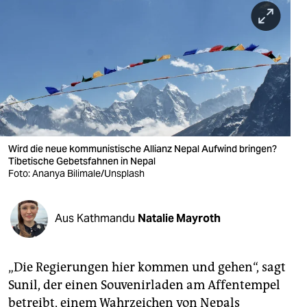
berlin
nord
wahrheit
verlag
verlag
veranstaltungen
Wird die neue kommunistische Allianz Nepal Aufwind bringen?
Tibetische Gebetsfahnen in Nepal
Foto: Ananya Bilimale/Unsplash
shop
fragen & hilfe
Aus Kathmandu
Natalie Mayroth
unterstützen
abo
„Die Regierungen hier kommen und gehen“, sagt
genossenschaft
Sunil, der einen Souvenirladen am Affentempel
betreibt, einem Wahrzeichen von Nepals