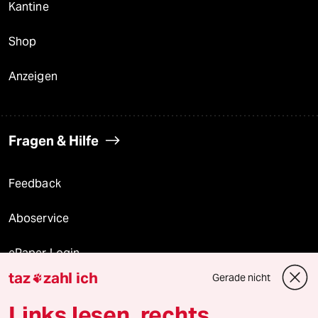
Kantine
Shop
Anzeigen
Fragen & Hilfe
Feedback
Aboservice
ePaper Login
taz
zahl ich
Gerade nicht

Downloads für Abonnierende
Links lesen, rechts