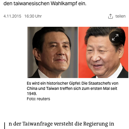
berlin
den taiwanesischen Wahlkampf ein.
nord
4.11.2015
16:30 Uhr
teilen
wahrheit
verlag
verlag
veranstaltungen
shop
Es wird ein historischer Gipfel: Die Staatschefs von
fragen & hilfe
China und Taiwan treffen sich zum ersten Mal seit
1949.
unterstützen
Foto: reuters
abo
genossenschaft
n der Taiwanfrage versteht die Regierung in