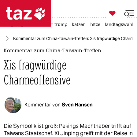

taz zahl ich
bergsteigen
usa unter trump
katzen
hitze
landtagswahl i

taz zahl ich
en
Kommentar zum China-Taiwain-Treffen: Xis fragwürdige Charme
taz zahl ich
Kommentar zum China-Taiwain-Treffen
themen
Xis fragwürdige
politik
Charmeoffensive
öko
gesellschaft
Kommentar von
Sven Hansen
kultur
sport
Die Symbolik ist groß: Pekings Machthaber trifft auf
Taiwans Staatschef. Xi Jinping greift mit der Reise in