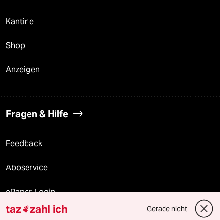
Kantine
Shop
Anzeigen
Fragen & Hilfe
Feedback
Aboservice
ePaper Login
taz
zahl ich
Gerade nicht

Downloads für Abonnierende