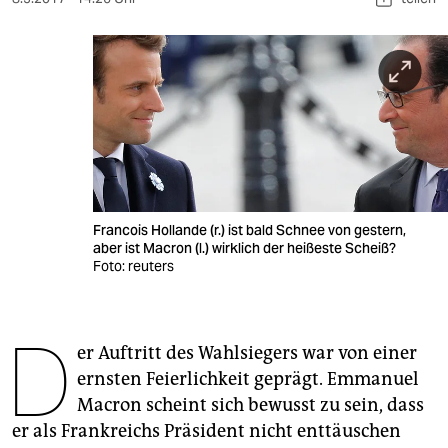
berlin
nord
wahrheit
verlag
verlag
veranstaltungen
Francois Hollande (r.) ist bald Schnee von gestern,
aber ist Macron (l.) wirklich der heißeste Scheiß?
shop
Foto: reuters
fragen & hilfe
unterstützen
D
er Auftritt des Wahlsiegers war von einer
abo
ernsten Feierlichkeit geprägt. Emmanuel
Macron scheint sich bewusst zu sein, dass
genossenschaft
er als Frankreichs Präsident nicht enttäuschen