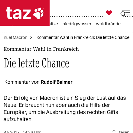

taz zahl ich
krieg in der ukraine
hitze
niedrigwasser
waldbrände

taz zahl ich
anuel Macron
Kommentar Wahl in Frankreich: Die letzte Chance
taz zahl ich
Kommentar Wahl in Frankreich
themen
Die letzte Chance
politik
öko
Kommentar von
Rudolf Balmer
gesellschaft
Der Erfolg von Macron ist ein Sieg der Lust auf das
Neue. Er braucht nun aber auch die Hilfe der
kultur
Europäer, um die Ausbreitung des rechten Gifts
aufzuhalten.
sport
8.5.2017
14:26 Uhr
teilen