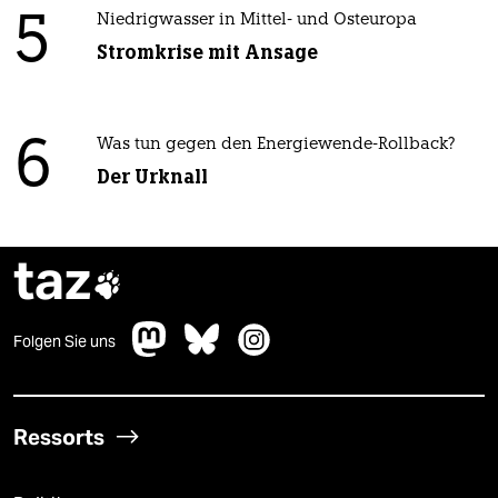
5
Niedrigwasser in Mittel- und Osteuropa
Stromkrise mit Ansage
6
Was tun gegen den Energiewende-Rollback?
Der Urknall
taz

Folgen Sie uns
Ressorts