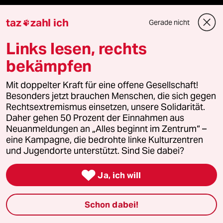
taz
zahl ich
Gerade nicht

Hitze
Links lesen, rechts
Gewalt gegen Frauen
bekämpfen
Nahost-Konflikt
Mit doppelter Kraft für eine offene Gesellschaft!
Besonders jetzt brauchen Menschen, die sich gegen
Rechtsextremismus einsetzen, unsere Solidarität.
Daher gehen 50 Prozent der Einnahmen aus
Verlag
Neuanmeldungen an „Alles beginnt im Zentrum“ –
eine Kampagne, die bedrohte linke Kulturzentren
Aktuelles
und Jugendorte unterstützt. Sind Sie dabei?

Hausblog
Ja, ich will
Die Seitenwende
Schon dabei!
Stellen