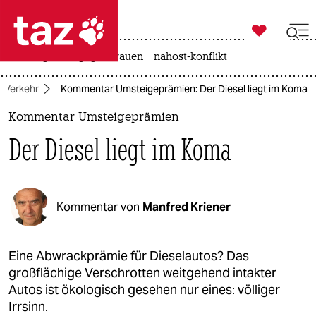

taz zahl ich
hitze
gewalt gegen frauen
nahost-konflikt

taz zahl ich
Verkehr
Kommentar Umsteigeprämien: Der Diesel liegt im Koma
taz zahl ich
Kommentar Umsteigeprämien
themen
Der Diesel liegt im Koma
politik
öko
Kommentar von
Manfred Kriener
gesellschaft
kultur
Eine Abwrackprämie für Dieselautos? Das
großflächige Verschrotten weitgehend intakter
sport
Autos ist ökologisch gesehen nur eines: völliger
Irrsinn.