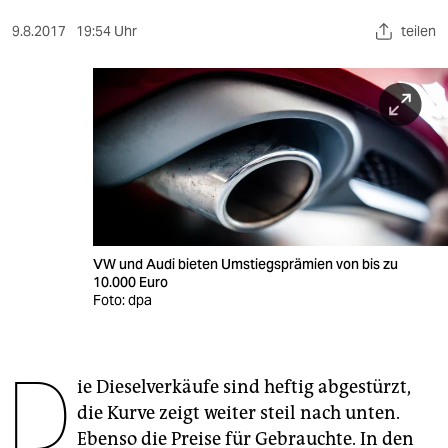
berlin
9.8.2017
19:54 Uhr
teilen
nord
wahrheit
verlag
verlag
veranstaltungen
shop
VW und Audi bieten Umstiegsprämien von bis zu
10.000 Euro
fragen & hilfe
Foto: dpa
unterstützen
D
abo
ie Dieselverkäufe sind heftig abgestürzt,
die Kurve zeigt weiter steil nach unten.
genossenschaft
Ebenso die Preise für Gebrauchte. In den