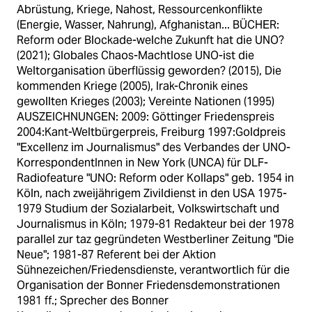
Abrüstung, Kriege, Nahost, Ressourcenkonflikte
(Energie, Wasser, Nahrung), Afghanistan... BÜCHER:
Reform oder Blockade-welche Zukunft hat die UNO?
(2021); Globales Chaos-Machtlose UNO-ist die
Weltorganisation überflüssig geworden? (2015), Die
kommenden Kriege (2005), Irak-Chronik eines
gewollten Krieges (2003); Vereinte Nationen (1995)
AUSZEICHNUNGEN: 2009: Göttinger Friedenspreis
2004:Kant-Weltbürgerpreis, Freiburg 1997:Goldpreis
"Excellenz im Journalismus" des Verbandes der UNO-
KorrespondentInnen in New York (UNCA) für DLF-
Radiofeature "UNO: Reform oder Kollaps" geb. 1954 in
Köln, nach zweijährigem Zivildienst in den USA 1975-
1979 Studium der Sozialarbeit, Volkswirtschaft und
Journalismus in Köln; 1979-81 Redakteur bei der 1978
parallel zur taz gegründeten Westberliner Zeitung "Die
Neue"; 1981-87 Referent bei der Aktion
Sühnezeichen/Friedensdienste, verantwortlich für die
Organisation der Bonner Friedensdemonstrationen
1981 ff.; Sprecher des Bonner