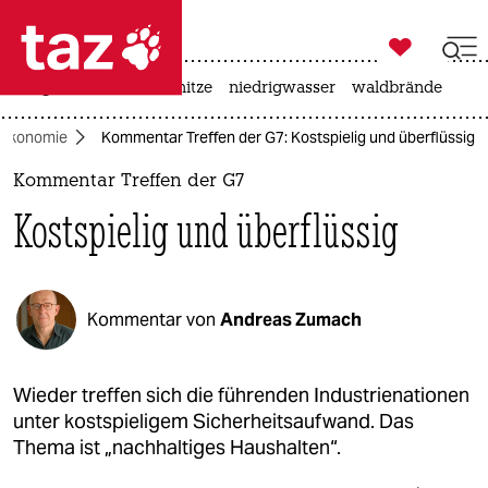

taz zahl ich
krieg in der ukraine
hitze
niedrigwasser
waldbrände

taz zahl ich
Ökonomie
Kommentar Treffen der G7: Kostspielig und überflüssig
taz zahl ich
Kommentar Treffen der G7
themen
Kostspielig und überflüssig
politik
öko
Kommentar von
Andreas Zumach
gesellschaft
kultur
Wieder treffen sich die führenden Industrienationen
unter kostspieligem Sicherheitsaufwand. Das
sport
Thema ist „nachhaltiges Haushalten“.