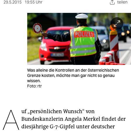
berlin
29.5.2015
19:55 Uhr
teilen
nord
wahrheit
verlag
verlag
veranstaltungen
Was alleine die Kontrollen an der österreichischen
shop
Grenze kosten, möchte man gar nicht so genau
wissen.
fragen & hilfe
Foto: rtr
unterstützen
A
abo
uf „persönlichen Wunsch“ von
Bundeskanzlerin Angela Merkel findet der
genossenschaft
diesjährige G-7-Gipfel unter deutscher