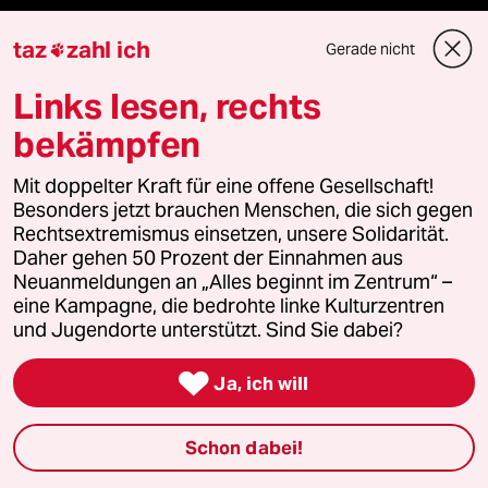
taz
zahl ich
Gerade nicht

Mehr taz Lesestoff
Links lesen, rechts
taz Blogs
bekämpfen
taz FUTURZWEI
Mit doppelter Kraft für eine offene Gesellschaft!
Besonders jetzt brauchen Menschen, die sich gegen
Rechtsextremismus einsetzen, unsere Solidarität.
Le Monde diplomatique
Daher gehen 50 Prozent der Einnahmen aus
Neuanmeldungen an „Alles beginnt im Zentrum“ –
taz Archiv
eine Kampagne, die bedrohte linke Kulturzentren
und Jugendorte unterstützt. Sind Sie dabei?

Ja, ich will
Mehr taz Angebote
Schon dabei!
Reisen