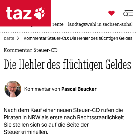

taz zahl ich
hitze
niedrigwasser
rente
landtagswahl in sachsen-anhalt

taz zahl ich
Debatte
Kommentar Steuer-CD: Die Hehler des flüchtigen Geldes
taz zahl ich
Kommentar Steuer-CD
themen
Die Hehler des flüchtigen Geldes
politik
öko
Kommentar von
Pascal Beucker
gesellschaft
kultur
Nach dem Kauf einer neuen Steuer-CD rufen die
Piraten in NRW als erste nach Rechtsstaatlichkeit.
sport
Sie stellen sich so auf die Seite der
Steuerkriminellen.