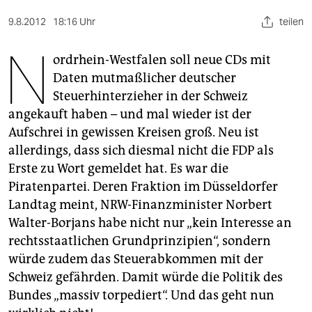
berlin
9.8.2012
18:16 Uhr
teilen
nord
N
ordrhein-Westfalen soll neue CDs mit
wahrheit
Daten mutmaßlicher deutscher
verlag
Steuerhinterzieher in der Schweiz
angekauft haben – und mal wieder ist der
verlag
Aufschrei in gewissen Kreisen groß. Neu ist
veranstaltungen
allerdings, dass sich diesmal nicht die FDP als
Erste zu Wort gemeldet hat. Es war die
shop
Piratenpartei. Deren Fraktion im Düsseldorfer
fragen & hilfe
Landtag meint, NRW-Finanzminister Norbert
Walter-Borjans habe nicht nur „kein Interesse an
unterstützen
rechtsstaatlichen Grundprinzipien“, sondern
würde zudem das Steuerabkommen mit der
abo
Schweiz gefährden. Damit würde die Politik des
genossenschaft
Bundes „massiv torpediert“. Und das geht nun