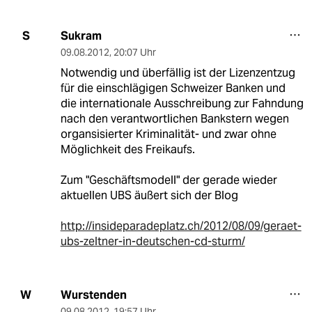
Sukram
S
09.08.2012
,
20:07 Uhr
Notwendig und überfällig ist der Lizenzentzug
für die einschlägigen Schweizer Banken und
die internationale Ausschreibung zur Fahndung
nach den verantwortlichen Bankstern wegen
organsisierter Kriminalität- und zwar ohne
Möglichkeit des Freikaufs.
Zum "Geschäftsmodell" der gerade wieder
aktuellen UBS äußert sich der Blog
http://insideparadeplatz.ch/2012/08/09/geraet-
ubs-zeltner-in-deutschen-cd-sturm/
Wurstenden
W
09.08.2012
,
19:57 Uhr