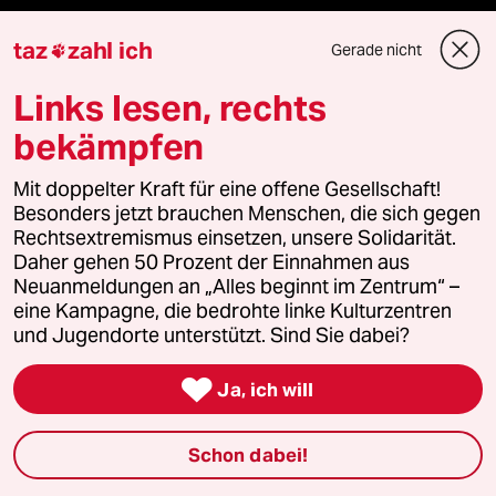
taz
zahl ich
Landtagswahl in Sachsen-Anhalt
Gerade nicht

Links lesen, rechts
Hybrider Krieg
bekämpfen
Jemen
Mit doppelter Kraft für eine offene Gesellschaft!
Ceuta
Besonders jetzt brauchen Menschen, die sich gegen
Rechtsextremismus einsetzen, unsere Solidarität.
Daher gehen 50 Prozent der Einnahmen aus
Hitze
Neuanmeldungen an „Alles beginnt im Zentrum“ –
eine Kampagne, die bedrohte linke Kulturzentren
und Jugendorte unterstützt. Sind Sie dabei?
Verlag

Ja, ich will
Aktuelles
Schon dabei!
Hausblog