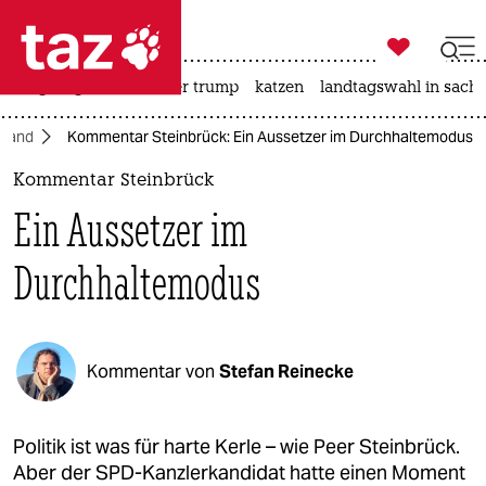

taz zahl ich
bergsteigen
usa unter trump
katzen
landtagswahl in sachs

taz zahl ich
hland
Kommentar Steinbrück: Ein Aussetzer im Durchhaltemodus
taz zahl ich
Kommentar Steinbrück
themen
Ein Aussetzer im
politik
Durchhaltemodus
öko
gesellschaft
Kommentar von
Stefan Reinecke
kultur
sport
Politik ist was für harte Kerle – wie Peer Steinbrück.
Aber der SPD-Kanzlerkandidat hatte einen Moment