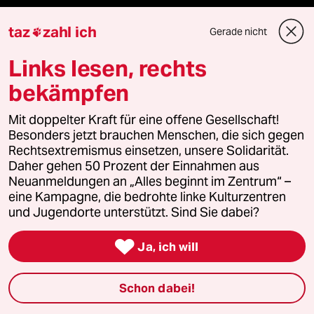
Newsletter
taz
zahl ich
Gerade nicht

Links lesen, rechts
team zukunft
bekämpfen
taz frisch
Mit doppelter Kraft für eine offene Gesellschaft!
taz zahl ich
Besonders jetzt brauchen Menschen, die sich gegen
Rechtsextremismus einsetzen, unsere Solidarität.
taz lab Infobrief
Daher gehen 50 Prozent der Einnahmen aus
Neuanmeldungen an „Alles beginnt im Zentrum“ –
eine Kampagne, die bedrohte linke Kulturzentren
und Jugendorte unterstützt. Sind Sie dabei?
Veranstaltungen

Ja, ich will
Demnächst
Schon dabei!
Vor Ort