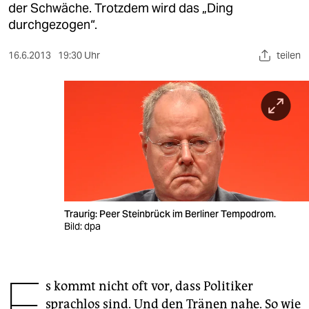
berlin
der Schwäche. Trotzdem wird das „Ding
durchgezogen“.
nord
16.6.2013
19:30 Uhr
teilen
wahrheit
verlag
verlag
veranstaltungen
shop
fragen & hilfe
Traurig: Peer Steinbrück im Berliner Tempodrom.
Bild: dpa
unterstützen
abo
E
genossenschaft
s kommt nicht oft vor, dass Politiker
sprachlos sind. Und den Tränen nahe. So wie