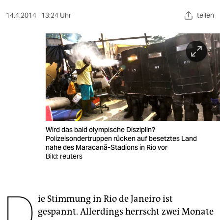
berlin
14.4.2014
13:24 Uhr
teilen
nord
wahrheit
verlag
verlag
veranstaltungen
shop
Wird das bald olympische Disziplin?
Polizeisondertruppen rücken auf besetztes Land
fragen & hilfe
nahe des Maracanã-Stadions in Rio vor
Bild: reuters
unterstützen
abo
D
ie Stimmung in Rio de Janeiro ist
genossenschaft
gespannt. Allerdings herrscht zwei Monate