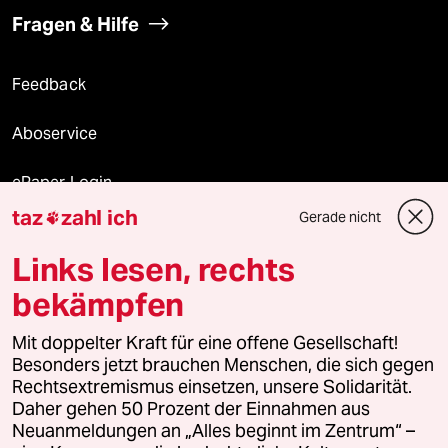
Fragen & Hilfe
Feedback
Aboservice
ePaper Login
taz
zahl ich
Gerade nicht

Downloads für Abonnierende
Links lesen, rechts
bekämpfen
© 2026 taz Verlags und Vertriebs GmbH
Alle Rechte vorbehalten. Bei rechtlichen Fragen oder für Genehmigungen
Mit doppelter Kraft für eine offene Gesellschaft!
wenden Sie sich bitte an
lizenzen@taz.de
Besonders jetzt brauchen Menschen, die sich gegen
Rechtsextremismus einsetzen, unsere Solidarität.
Daher gehen 50 Prozent der Einnahmen aus
Feedback
Redaktionsstatut
Kommune-Richtlinien
KI-
Neuanmeldungen an „Alles beginnt im Zentrum“ –