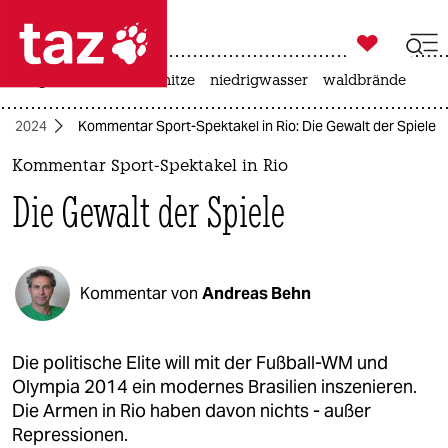

taz zahl ich
krieg in der ukraine
hitze
niedrigwasser
waldbrände

taz zahl ich
le 2024
Kommentar Sport-Spektakel in Rio: Die Gewalt der Spiele
taz zahl ich
Kommentar Sport-Spektakel in Rio
themen
Die Gewalt der Spiele
politik
öko
Kommentar von
Andreas Behn
gesellschaft
kultur
Die politische Elite will mit der Fußball-WM und
Olympia 2014 ein modernes Brasilien inszenieren.
sport
Die Armen in Rio haben davon nichts - außer
Repressionen.