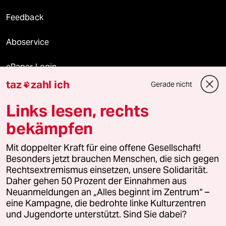
Feedback
Aboservice
ePaper Login
taz
zahl ich
Gerade nicht

Downloads für Abonnierende
Links lesen, rechts
bekämpfen
© 2026 taz Verlags und Vertriebs GmbH
Mit doppelter Kraft für eine offene Gesellschaft!
Alle Rechte vorbehalten. Bei rechtlichen Fragen oder für Genehmigungen
wenden Sie sich bitte an
lizenzen@taz.de
Besonders jetzt brauchen Menschen, die sich gegen
Rechtsextremismus einsetzen, unsere Solidarität.
Daher gehen 50 Prozent der Einnahmen aus
Feedback
Redaktionsstatut
Kommune-Richtlinien
KI-
Neuanmeldungen an „Alles beginnt im Zentrum“ –
eine Kampagne, die bedrohte linke Kulturzentren
Leitlinie
Informant
Datenschutz
Impressum
AGB
und Jugendorte unterstützt. Sind Sie dabei?