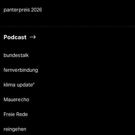
panterpreis 2026
Podcast
bundestalk
fernverbindung
klima update°
Mauerecho
Freie Rede
reingehen