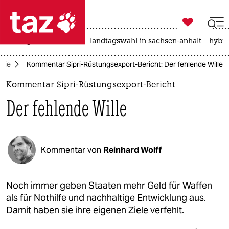

taz zahl ich
niedrigwasser
rente
landtagswahl in sachsen-anhalt
hybri

taz zahl ich
mie
Kommentar Sipri-Rüstungsexport-Bericht: Der fehlende Wille
taz zahl ich
Kommentar Sipri-Rüstungsexport-Bericht
themen
Der fehlende Wille
politik
öko
Kommentar von
Reinhard Wolff
gesellschaft
kultur
Noch immer geben Staaten mehr Geld für Waffen
als für Nothilfe und nachhaltige Entwicklung aus.
sport
Damit haben sie ihre eigenen Ziele verfehlt.