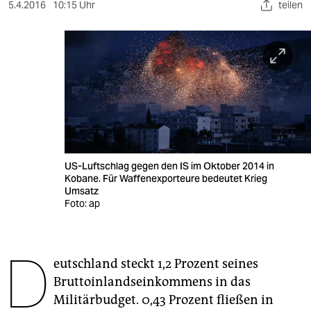
berlin
5.4.2016
10:15 Uhr
teilen
nord
wahrheit
verlag
verlag
veranstaltungen
US-Luftschlag gegen den IS im Oktober 2014 in
shop
Kobane. Für Waffenexporteure bedeutet Krieg
Umsatz
fragen & hilfe
Foto: ap
unterstützen
D
abo
eutschland steckt 1,2 Prozent seines
Bruttoinlandseinkommens in das
genossenschaft
Militärbudget. 0,43 Prozent fließen in