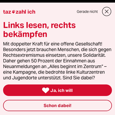
panterstiftung
taz
zahl ich
Gerade nicht

panterpreis 2026
Links lesen, rechts
bekämpfen
Mit doppelter Kraft für eine offene Gesellschaft!
Podcast
Besonders jetzt brauchen Menschen, die sich gegen
Rechtsextremismus einsetzen, unsere Solidarität.
bundestalk
Daher gehen 50 Prozent der Einnahmen aus
Neuanmeldungen an „Alles beginnt im Zentrum“ –
eine Kampagne, die bedrohte linke Kulturzentren
fernverbindung
und Jugendorte unterstützt. Sind Sie dabei?
klima update°

Ja, ich will
Mauerecho
Schon dabei!
Freie Rede