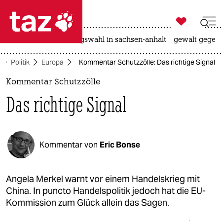

taz zahl ich
hitze
surfen
landtagswahl in sachsen-anhalt
gewalt gegen

taz zahl ich
Politik
Europa
Kommentar Schutzzölle: Das richtige Signal
taz zahl ich
Kommentar Schutzzölle
themen
Das richtige Signal
politik
öko
Kommentar von
Eric Bonse
gesellschaft
kultur
Angela Merkel warnt vor einem Handelskrieg mit
China. In puncto Handelspolitik jedoch hat die EU-
sport
Kommission zum Glück allein das Sagen.