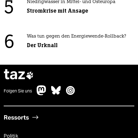
5
Niedrigwasser in Mittel- und Osteuropa
Stromkrise mit Ansage
6
Was tun gegen den Energiewende-Rollback?
Der Urknall
taz

Folgen Sie uns
Ressorts
Politik