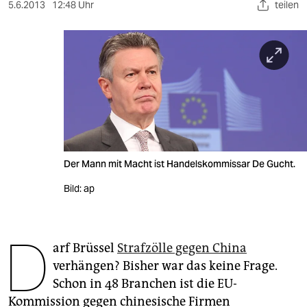
berlin
5.6.2013
12:48 Uhr
teilen
nord
wahrheit
verlag
verlag
veranstaltungen
Der Mann mit Macht ist Handelskommissar De Gucht.
shop
Bild: ap
fragen & hilfe
unterstützen
D
arf Brüssel
Strafzölle gegen China
abo
verhängen? Bisher war das keine Frage.
genossenschaft
Schon in 48 Branchen ist die EU-
Kommission gegen chinesische Firmen