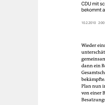
berlin
CDU mit s
bekommt als
nord
wahrheit
10.2.2010
2:00
verlag
verlag
Wieder ein
veranstaltungen
unterschät
gemeinsam
shop
dann ein Re
fragen & hilfe
Gesamtschu
unterstützen
bekämpfte.
Plan nun i
abo
von einer B
genossenschaft
Besatzungs