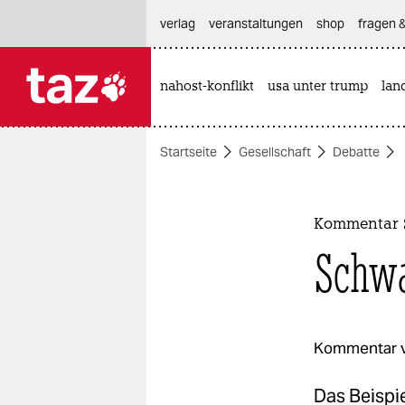
hautnavigation anspringen
hauptinhalt anspringen
footer anspringen
verlag
veranstaltungen
shop
fragen &
nahost-konflikt
usa unter trump
lan

taz zahl ich
taz zahl ich
Startseite
Gesellschaft
Debatte
themen
politik
Kommentar S
öko
Schwa
gesellschaft
kultur
Kommentar 
sport
Das Beispi