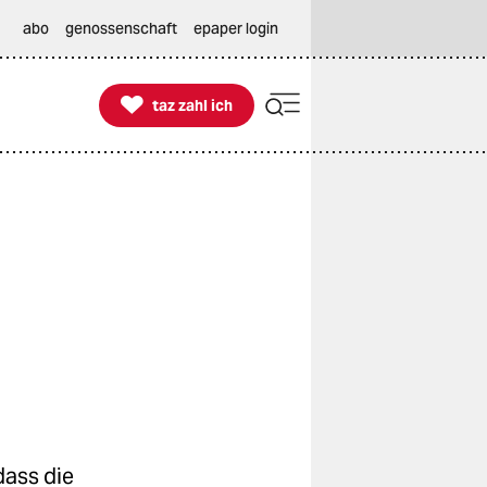
abo
genossenschaft
epaper login

taz zahl ich
taz zahl ich
dass die