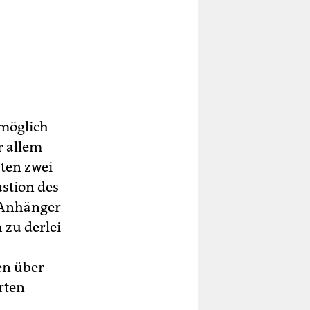
n
möglich
r allem
sten zwei
astion des
-Anhänger
 zu derlei
en über
rten