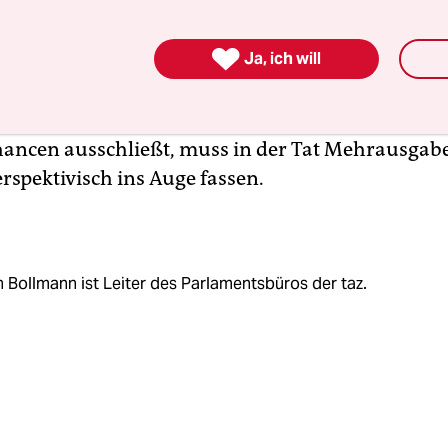
sen, die sie im letzten Jahrzehnt zu Chancengere
gendem Sozialstaat ablegte, würde sie sich damit

Ja, ich will
eden. Zum langsamen Abrücken von den eigenen
ktreformen würde das in gewisser Weise sogar p
ächtlichen Teil der Bevölkerung konsequent von
ancen ausschließt, muss in der Tat Mehrausgab
rspektivisch ins Auge fassen.
 Bollmann ist Leiter des Parlamentsbüros der taz.