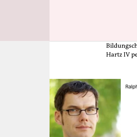
Bekenntnis
und vorsor
verabschi
Arbeitsmar
einen betr
Bildungsch
Hartz IV pe
Ralph