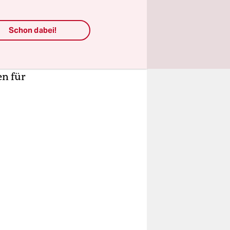
chtigkeit
Schon dabei!
assen. Wer
en für