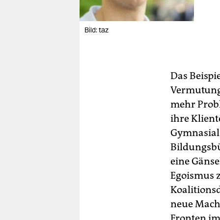
Bild: taz
Das Beispi
Vermutung
mehr Probl
ihre Klien
Gymnasialj
Bildungsb
eine Gänse
Egoismus z
Koalitions
neue Macht
Fronten im