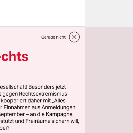
Gerade nicht
echts
esellschaft! Besonders jetzt
rt gegen Rechtsextremismus
z kooperiert daher mit „Alles
ller Einnahmen aus Anmeldungen
. September – an die Kampagne,
D gegen
rstützt und Freiräume sichern will,
. Von allen
bei?