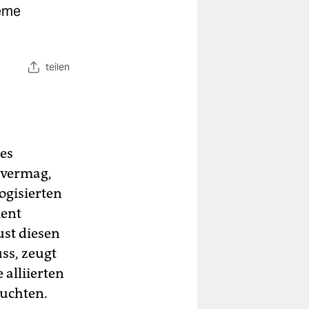
eme
teilen
es
 vermag,
ogisierten
ment
st diesen
ss, zeugt
 alliierten
uchten.