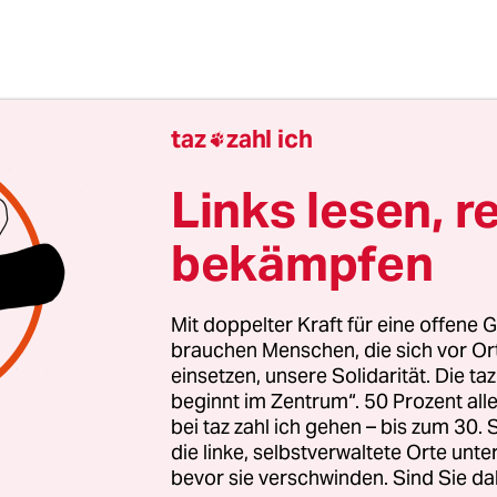
taz
zahl ich

Links lesen, r
bekämpfen
Mit doppelter Kraft für eine offene G
brauchen Menschen, die sich vor O
einsetzen, unsere Solidarität. Die ta
beginnt im Zentrum“. 50 Prozent a
bei taz zahl ich gehen – bis zum 30
n Treppenwitz, wenn ausgerechnet Hamburgs SP
die linke, selbstverwaltete Orte unte
ich auch von ihr favorisierte Modell zu Felde zöge
bevor sie verschwinden. Sind Sie da