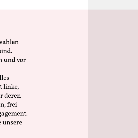
wahlen
sind.
h und vor
lles
 linke,
ür deren
n, frei
ngagement.
e unsere