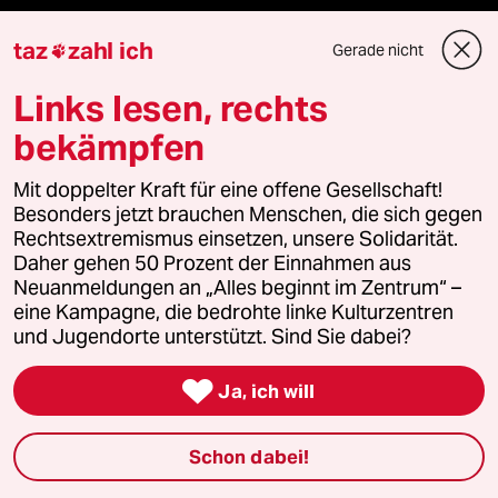
Vergangene
taz
zahl ich
Gerade nicht

taz lab 2027
Links lesen, rechts
bekämpfen
Mehr taz Lesestoff
Mit doppelter Kraft für eine offene Gesellschaft!
Besonders jetzt brauchen Menschen, die sich gegen
Rechtsextremismus einsetzen, unsere Solidarität.
taz Blogs
Daher gehen 50 Prozent der Einnahmen aus
Neuanmeldungen an „Alles beginnt im Zentrum“ –
eine Kampagne, die bedrohte linke Kulturzentren
taz FUTURZWEI
und Jugendorte unterstützt. Sind Sie dabei?
Le Monde diplomatique

Ja, ich will
taz Archiv
Schon dabei!