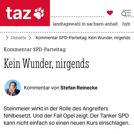

taz zahl ich
niedrigwasser
rente
landtagswahl in sachsen-anhalt
hybri

taz zahl ich
ft
Debatte
Kommentar SPD-Parteitag: Kein Wunder, nirgends
taz zahl ich
Kommentar SPD-Parteitag
themen
Kein Wunder, nirgends
politik
öko
Kommentar von
Stefan Reinecke
gesellschaft
kultur
Steinmeier wirkt in der Rolle des Angreifers
fehlbesetzt. Und der Fall Opel zeigt: Der Tanker SPD
sport
kann nicht einfach so einen neuen Kurs einschlagen.