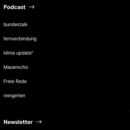
Podcast
bundestalk
fernverbindung
klima update°
Mauerecho
Freie Rede
reingehen
Newsletter