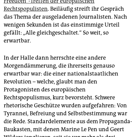
Freedom“-Treffen der europäischen
epaper login
Rechtspopulisten
. Beiläufig streift ihr Gespräch
das Thema der ausgeladenen Journalisten. Nach
wenigen Sekunden ist das einstimmige Urteil
gefällt: „Alle gleichgeschaltet.“ So weit, so
erwartbar.
In der Halle dann herrschte eine andere
Morgendämmerung, die ihrerseits genauso
erwartbar war: die einer nationalstaatlichen
Revolution – welche, glaubt man den
Protagonisten des europäischen
Rechtspopulismus, kurz bevorsteht. Schwere
rhetorische Geschütze wurden aufgefahren: Von
Tyrannei, Befreiung und Selbstbestimmung war
die Rede. Standard­elemente aus dem Propaganda-
Baukasten, mit denen Marine Le Pen und Geert