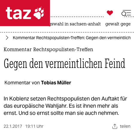

taz zahl ich
hitze
surfen
landtagswahl in sachsen-anhalt
gewalt gegen

taz zahl ich
pa
Kommentar Rechtspopulisten-Treffen: Gegen den vermeintliche
taz zahl ich
Kommentar Rechtspopulisten-Treffen
themen
Gegen den vermeintlichen Feind
politik
öko
Kommentar von
Tobias Müller
gesellschaft
In Koblenz setzen Rechtspopulisten den Auftakt für
das europäische Wahljahr. Es ist ihnen mehr als
kultur
ernst. Und so ernst sollte man sie auch nehmen.
sport
22.1.2017
19:11 Uhr
teilen