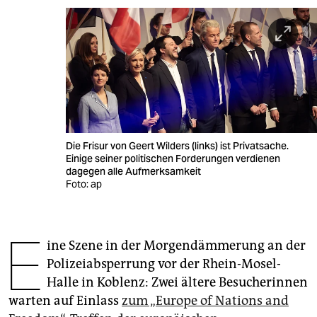
berlin
nord
wahrheit
verlag
verlag
Die Frisur von Geert Wilders (links) ist Privatsache.
veranstaltungen
Einige seiner politischen Forderungen verdienen
dagegen alle Aufmerksamkeit
shop
Foto: ap
fragen & hilfe
E
unterstützen
ine Szene in der Morgendämmerung an der
Polizeiabsperrung vor der Rhein-Mosel-
abo
Halle in Koblenz: Zwei ältere Besucherinnen
genossenschaft
warten auf Einlass
zum „Europe of Nations and