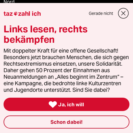
Nord
taz
zahl ich
Gerade nicht

Wahrheit
Links lesen, rechts
bekämpfen
Themen
Mit doppelter Kraft für eine offene Gesellschaft!
Besonders jetzt brauchen Menschen, die sich gegen
Hitze
Rechtsextremismus einsetzen, unsere Solidarität.
Daher gehen 50 Prozent der Einnahmen aus
Surfen
Neuanmeldungen an „Alles beginnt im Zentrum“ –
eine Kampagne, die bedrohte linke Kulturzentren
und Jugendorte unterstützt. Sind Sie dabei?
Landtagswahl in Sachsen-Anhalt

Ja, ich will
Gewalt gegen Frauen
Nahost-Konflikt
Schon dabei!