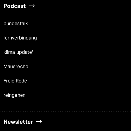
Podcast
bundestalk
fernverbindung
klima update°
Mauerecho
Freie Rede
reingehen
Newsletter