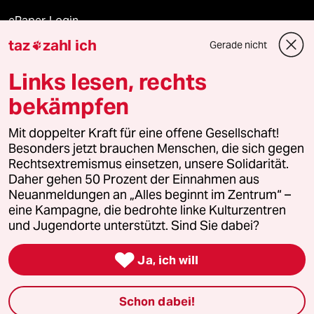
ePaper Login
taz
zahl ich
Gerade nicht

Downloads für Abonnierende
Links lesen, rechts
bekämpfen
© 2026 taz Verlags und Vertriebs GmbH
Alle Rechte vorbehalten. Bei rechtlichen Fragen oder für Genehmigungen
Mit doppelter Kraft für eine offene Gesellschaft!
wenden Sie sich bitte an
lizenzen@taz.de
Besonders jetzt brauchen Menschen, die sich gegen
Rechtsextremismus einsetzen, unsere Solidarität.
Daher gehen 50 Prozent der Einnahmen aus
Feedback
Redaktionsstatut
Kommune-Richtlinien
KI-
Neuanmeldungen an „Alles beginnt im Zentrum“ –
eine Kampagne, die bedrohte linke Kulturzentren
Leitlinie
Informant
Datenschutz
Impressum
AGB
und Jugendorte unterstützt. Sind Sie dabei?
Seitenwende
Einwilligungen widerrufen (Ads)

Ja, ich will
Schon dabei!