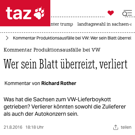

taz zahl ich
nahost-konflikt
usa unter trump
landtagswahl in sachsen-an

taz zahl ich
ie
Kommentar Produktionsausfälle bei VW: Wer sein Blatt überreizt, 
taz zahl ich
Kommentar Produktionsausfälle bei VW
themen
Wer sein Blatt überreizt, verliert
politik
öko
Kommentar von
Richard Rother
gesellschaft
Was hat die Sachsen zum VW-Lieferboykott
getrieben? Verlierer könnten sowohl die Zulieferer
kultur
als auch der Autokonzern sein.
sport
21.8.2016
18:18 Uhr
teilen