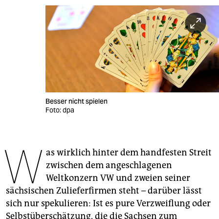
berlin
nord
wahrheit
verlag
verlag
Besser nicht spielen
veranstaltungen
Foto: dpa
shop
W
fragen & hilfe
as wirklich hinter dem handfesten Streit
unterstützen
zwischen dem angeschlagenen
Weltkonzern VW und zweien seiner
abo
sächsischen Zulieferfirmen steht – darüber lässt
genossenschaft
sich nur spekulieren: Ist es pure Verzweiflung oder
Selbstüberschätzung, die die Sachsen zum