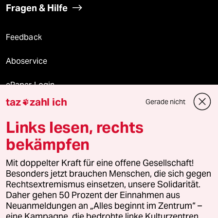
Fragen & Hilfe
Feedback
Aboservice
ePaper Login
taz
zahl ich
Gerade nicht

Downloads für Abonnierende
Links lesen, rechts
bekämpfen
© 2026 taz Verlags und Vertriebs GmbH
Mit doppelter Kraft für eine offene Gesellschaft!
Alle Rechte vorbehalten. Bei rechtlichen Fragen oder für Genehmigungen
wenden Sie sich bitte an
lizenzen@taz.de
Besonders jetzt brauchen Menschen, die sich gegen
Rechtsextremismus einsetzen, unsere Solidarität.
Daher gehen 50 Prozent der Einnahmen aus
Feedback
Redaktionsstatut
Kommune-Richtlinien
KI-
Neuanmeldungen an „Alles beginnt im Zentrum“ –
eine Kampagne, die bedrohte linke Kulturzentren