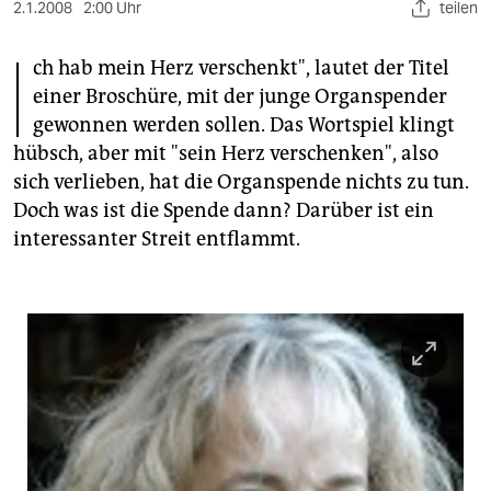
berlin
2.1.2008
2:00 Uhr
teilen
I
nord
ch hab mein Herz verschenkt", lautet der Titel
einer Broschüre, mit der junge Organspender
wahrheit
gewonnen werden sollen. Das Wortspiel klingt
verlag
hübsch, aber mit "sein Herz verschenken", also
sich verlieben, hat die Organspende nichts zu tun.
verlag
Doch was ist die Spende dann? Darüber ist ein
veranstaltungen
interessanter Streit entflammt.
shop
fragen & hilfe
unterstützen
abo
genossenschaft