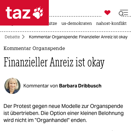

taz zahl ich
krieg in der ukraine
hitze
us-demokraten
nahost-konflikt

taz zahl ich
Debatte
Kommentar Organspende: Finanzieller Anreiz ist okay
taz zahl ich
Kommentar Organspende
themen
Finanzieller Anreiz ist okay
politik
öko
Kommentar von
Barbara Dribbusch
gesellschaft
kultur
Der Protest gegen neue Modelle zur Organspende
ist übertrieben. Die Option einer kleinen Belohnung
sport
wird nicht im "Organhandel" enden.