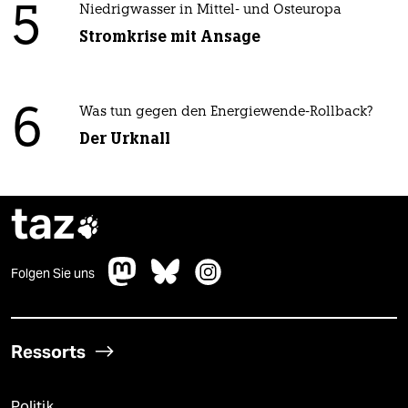
5
Niedrigwasser in Mittel- und Osteuropa
Stromkrise mit Ansage
6
Was tun gegen den Energiewende-Rollback?
Der Urknall
taz

Folgen Sie uns
Ressorts
Politik