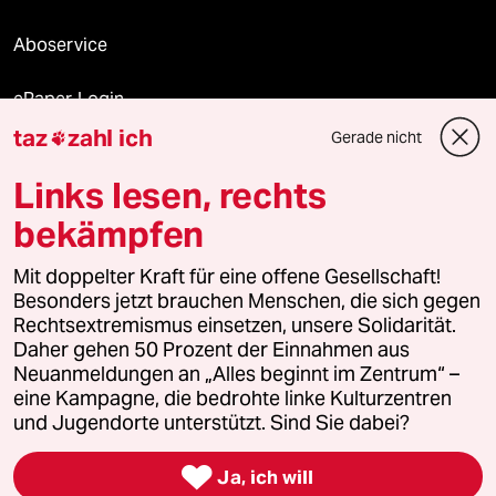
Aboservice
ePaper Login
taz
zahl ich
Gerade nicht

Downloads für Abonnierende
Links lesen, rechts
bekämpfen
© 2026 taz Verlags und Vertriebs GmbH
Mit doppelter Kraft für eine offene Gesellschaft!
Alle Rechte vorbehalten. Bei rechtlichen Fragen oder für Genehmigungen
wenden Sie sich bitte an
lizenzen@taz.de
Besonders jetzt brauchen Menschen, die sich gegen
Rechtsextremismus einsetzen, unsere Solidarität.
Daher gehen 50 Prozent der Einnahmen aus
Feedback
Redaktionsstatut
Kommune-Richtlinien
KI-
Neuanmeldungen an „Alles beginnt im Zentrum“ –
eine Kampagne, die bedrohte linke Kulturzentren
Leitlinie
Informant
Datenschutz
Impressum
AGB
und Jugendorte unterstützt. Sind Sie dabei?
Seitenwende
Einwilligungen widerrufen (Ads)

Ja, ich will