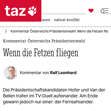

taz zahl ich
hitze
gewalt gegen frauen
nahost-konflikt

taz zahl ich
pa
Kommentar Österreichs Präsidentenwahl: Wenn die Fetzen flie
taz zahl ich
Kommentar Österreichs Präsidentenwahl
themen
Wenn die Fetzen fliegen
politik
öko
Kommentar von
Ralf Leonhard
gesellschaft
kultur
Die Präsidentschaftskandidaten Hofer und Van der
Bellen trafen im TV-Duell aufeinander. Am Ende
sport
gewann jedoch nur einer: der Fernsehsender.