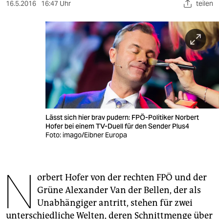
berlin
16.5.2016
16:47 Uhr
teilen
nord
wahrheit
verlag
verlag
veranstaltungen
Lässt sich hier brav pudern: FPÖ-Politiker Norbert
shop
Hofer bei einem TV-Duell für den Sender Plus4
Foto: imago/Eibner Europa
fragen & hilfe
unterstützen
N
orbert Hofer von der rechten FPÖ und der
abo
Grüne Alexander Van der Bellen, der als
genossenschaft
Unabhängiger antritt, stehen für zwei
unterschiedliche Welten, deren Schnittmenge über