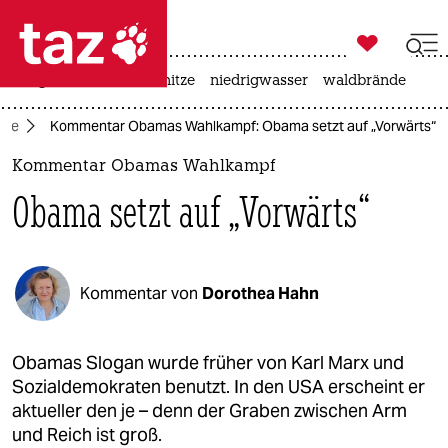

taz zahl ich
krieg in der ukraine
hitze
niedrigwasser
waldbrände

taz zahl ich
tte
Kommentar Obamas Wahlkampf: Obama setzt auf „Vorwärts“
taz zahl ich
Kommentar Obamas Wahlkampf
themen
Obama setzt auf „Vorwärts“
politik
öko
Kommentar von
Dorothea Hahn
gesellschaft
kultur
Obamas Slogan wurde früher von Karl Marx und
Sozialdemokraten benutzt. In den USA erscheint er
sport
aktueller den je – denn der Graben zwischen Arm
und Reich ist groß.