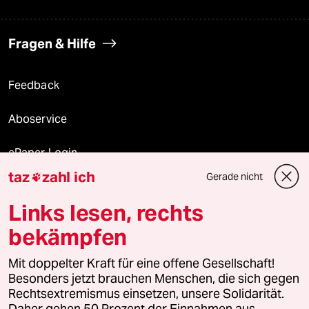
Fragen & Hilfe
Feedback
Aboservice
ePaper Login
taz
zahl ich
Gerade nicht

Downloads für Abonnierende
Links lesen, rechts
bekämpfen
© 2026 taz Verlags und Vertriebs GmbH
Mit doppelter Kraft für eine offene Gesellschaft!
Alle Rechte vorbehalten. Bei rechtlichen Fragen oder für Genehmigungen
wenden Sie sich bitte an
lizenzen@taz.de
Besonders jetzt brauchen Menschen, die sich gegen
Rechtsextremismus einsetzen, unsere Solidarität.