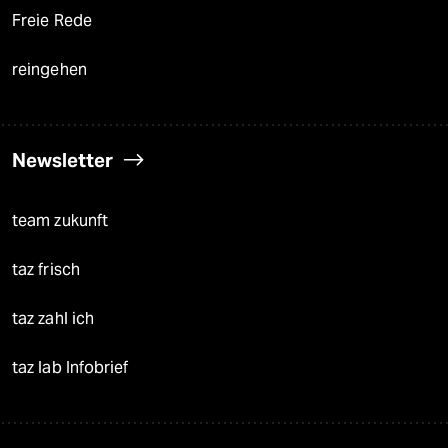
Freie Rede
reingehen
Newsletter
team zukunft
taz frisch
taz zahl ich
taz lab Infobrief