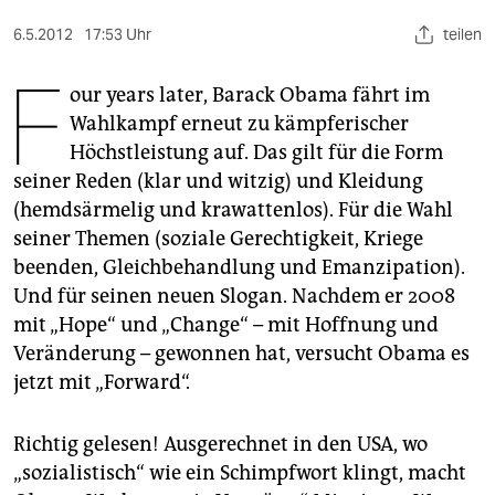
berlin
6.5.2012
17:53 Uhr
teilen
nord
F
our years later, Barack Obama fährt im
wahrheit
Wahlkampf erneut zu kämpferischer
verlag
Höchstleistung auf. Das gilt für die Form
seiner Reden (klar und witzig) und Kleidung
verlag
(hemdsärmelig und krawattenlos). Für die Wahl
veranstaltungen
seiner Themen (soziale Gerechtigkeit, Kriege
beenden, Gleichbehandlung und Emanzipation).
shop
Und für seinen neuen Slogan. Nachdem er 2008
fragen & hilfe
mit „Hope“ und „Change“ – mit Hoffnung und
Veränderung – gewonnen hat, versucht Obama es
unterstützen
jetzt mit „Forward“.
abo
Richtig gelesen! Ausgerechnet in den USA, wo
genossenschaft
„sozialistisch“ wie ein Schimpfwort klingt, macht