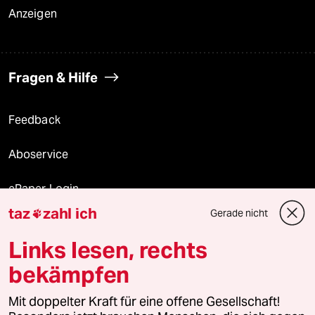
Anzeigen
Fragen & Hilfe
Feedback
Aboservice
ePaper Login
taz
zahl ich
Gerade nicht

Downloads für Abonnierende
Links lesen, rechts
bekämpfen
© 2026 taz Verlags und Vertriebs GmbH
Mit doppelter Kraft für eine offene Gesellschaft!
Alle Rechte vorbehalten. Bei rechtlichen Fragen oder für Genehmigungen
wenden Sie sich bitte an
lizenzen@taz.de