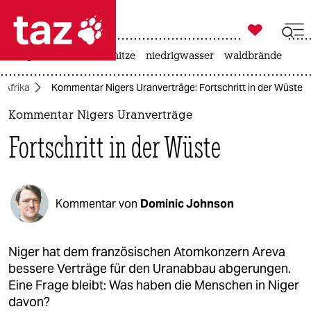

taz zahl ich
krieg in der ukraine
hitze
niedrigwasser
waldbrände

taz zahl ich
Afrika
Kommentar Nigers Uranverträge: Fortschritt in der Wüste
taz zahl ich
Kommentar Nigers Uranverträge
themen
Fortschritt in der Wüste
politik
öko
Kommentar von
Dominic Johnson
gesellschaft
kultur
Niger hat dem französischen Atomkonzern Areva
bessere Verträge für den Uranabbau abgerungen.
sport
Eine Frage bleibt: Was haben die Menschen in Niger
davon?