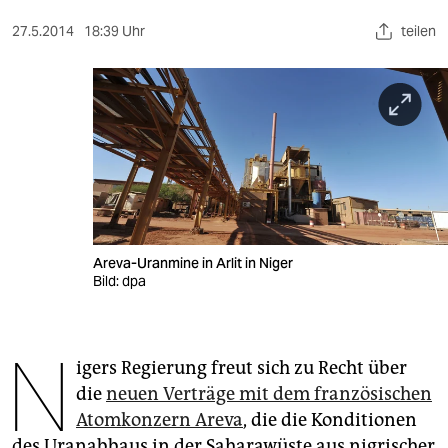
berlin
27.5.2014
18:39 Uhr
teilen
nord
wahrheit
verlag
verlag
veranstaltungen
shop
Areva-Uranmine in Arlit in Niger
Bild: dpa
fragen & hilfe
unterstützen
N
igers Regierung freut sich zu Recht über
abo
die
neuen Verträge mit dem französischen
genossenschaft
Atomkonzern Areva
, die die Konditionen
des Uranabbaus in der Saharawüste aus nigrischer