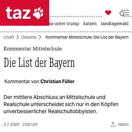

taz zahl ich
hitze
bergsteigen
usa unter trump
katzen
landtagswahl i

taz zahl ich
llschaft
Debatte
Kommentar Mittelschule: Die List der Bayern
taz zahl ich
Kommentar Mittelschule
themen
Die List der Bayern
politik
öko
Kommentar von
Christian Füller
gesellschaft
Der mittlere Abschluss an Mittelschule und
Realschule unterscheidet sich nur in den Köpfen
kultur
unverbesserlicher Realschullobbyisten.
sport
2.7.2009
2:00 Uhr
teilen