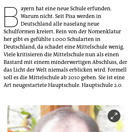
berlin
B
ayern hat eine neue Schule erfunden.
nord
Warum nicht. Seit Pisa werden in
Deutschland alle naselang neue
wahrheit
Schulformen kreiert. Rein von der Nomenklatur
her gibt es gefühlte 1.000 Schularten in
verlag
Deutschland, da schadet eine Mittelschule wenig.
verlag
Viele kritisieren die Mittelschule nun als einen
Bastard mit einem minderwertigen Abschluss, der
veranstaltungen
das Licht der Welt niemals erblicken wird. Formell
shop
soll es die Mittelschule ab 2010 geben. Sie ist eine
Art neugestartete Hauptschule. Hauptschule 2.0.
fragen & hilfe
unterstützen
abo
genossenschaft