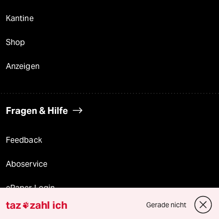
Kantine
Shop
Anzeigen
Fragen & Hilfe
Feedback
Aboservice
ePaper Login
taz
zahl ich
Gerade nicht

Downloads für Abonnierende