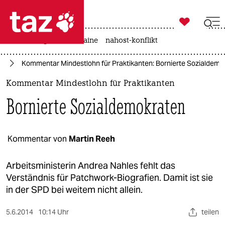

taz zahl ich
hitze
krieg in der ukraine
nahost-konflikt

taz zahl ich
it
Kommentar Mindestlohn für Praktikanten: Bornierte Sozialdemo
taz zahl ich
Kommentar Mindestlohn für Praktikanten
themen
Bornierte Sozialdemokraten
politik
öko
Kommentar von
Martin Reeh
gesellschaft
Arbeitsministerin Andrea Nahles fehlt das
Verständnis für Patchwork-Biografien. Damit ist sie
kultur
in der SPD bei weitem nicht allein.
sport
5.6.2014
10:14 Uhr
teilen