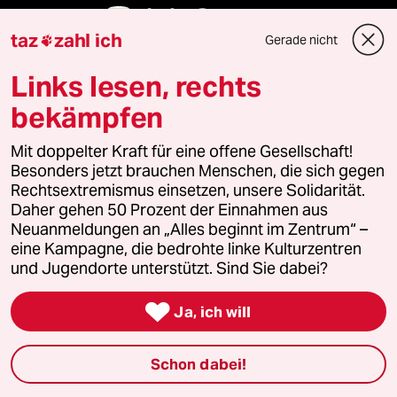
Folgen Sie uns
taz
zahl ich
Gerade nicht

Links lesen, rechts
Ressorts
bekämpfen
Mit doppelter Kraft für eine offene Gesellschaft!
Politik
Besonders jetzt brauchen Menschen, die sich gegen
Rechtsextremismus einsetzen, unsere Solidarität.
Öko
Daher gehen 50 Prozent der Einnahmen aus
Neuanmeldungen an „Alles beginnt im Zentrum“ –
Gesellschaft
eine Kampagne, die bedrohte linke Kulturzentren
und Jugendorte unterstützt. Sind Sie dabei?
Kultur

Ja, ich will
Sport
Schon dabei!
Berlin