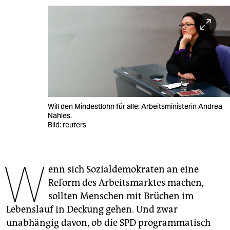
berlin
nord
wahrheit
verlag
verlag
Will den Mindestlohn für alle: Arbeitsministerin Andrea
veranstaltungen
Nahles.
Bild: reuters
shop
fragen & hilfe
W
enn sich Sozialdemokraten an eine
unterstützen
Reform des Arbeitsmarktes machen,
abo
sollten Menschen mit Brüchen im
Lebenslauf in Deckung gehen. Und zwar
genossenschaft
unabhängig davon, ob die SPD programmatisch