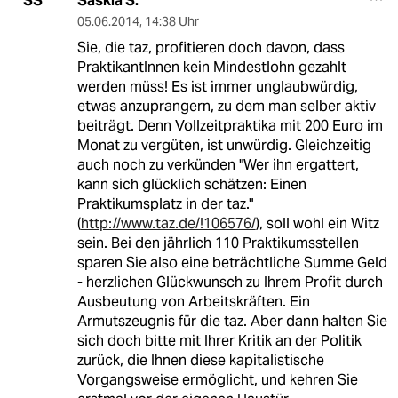
Saskia S.
SS
05.06.2014
,
14:38 Uhr
Sie, die taz, profitieren doch davon, dass
PraktikantInnen kein Mindestlohn gezahlt
werden müss! Es ist immer unglaubwürdig,
etwas anzuprangern, zu dem man selber aktiv
beiträgt. Denn Vollzeitpraktika mit 200 Euro im
Monat zu vergüten, ist unwürdig. Gleichzeitig
auch noch zu verkünden "Wer ihn ergattert,
kann sich glücklich schätzen: Einen
Praktikumsplatz in der taz."
(
http://www.taz.de/!106576/
), soll wohl ein Witz
sein. Bei den jährlich 110 Praktikumsstellen
sparen Sie also eine beträchtliche Summe Geld
- herzlichen Glückwunsch zu Ihrem Profit durch
Ausbeutung von Arbeitskräften. Ein
Armutszeugnis für die taz. Aber dann halten Sie
sich doch bitte mit Ihrer Kritik an der Politik
zurück, die Ihnen diese kapitalistische
Vorgangsweise ermöglicht, und kehren Sie