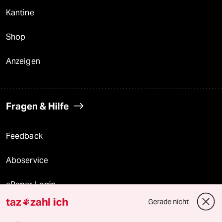
Kantine
Shop
Anzeigen
Fragen & Hilfe
Feedback
Aboservice
ePaper Login
taz
zahl ich
Gerade nicht

Downloads für Abonnierende