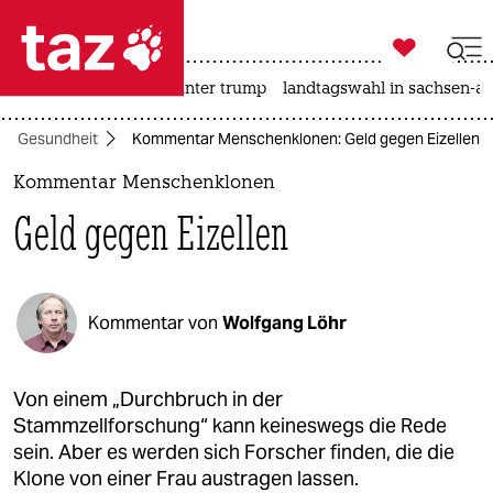

taz zahl ich
nahost-konflikt
usa unter trump
landtagswahl in sachsen-an

taz zahl ich
Gesundheit
Kommentar Menschenklonen: Geld gegen Eizellen
taz zahl ich
Kommentar Menschenklonen
themen
Geld gegen Eizellen
politik
öko
Kommentar von
Wolfgang Löhr
gesellschaft
kultur
Von einem „Durchbruch in der
Stammzellforschung“ kann keineswegs die Rede
sport
sein. Aber es werden sich Forscher finden, die die
Klone von einer Frau austragen lassen.