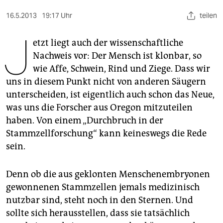
berlin
16.5.2013
19:17 Uhr
teilen
nord
J
etzt liegt auch der wissenschaftliche
wahrheit
Nachweis vor: Der Mensch ist klonbar, so
verlag
wie Affe, Schwein, Rind und Ziege. Dass wir
uns in diesem Punkt nicht von anderen Säugern
verlag
unterscheiden, ist eigentlich auch schon das Neue,
veranstaltungen
was uns die Forscher aus Oregon mitzuteilen
haben. Von einem „Durchbruch in der
shop
Stammzellforschung“ kann keineswegs die Rede
fragen & hilfe
sein.
unterstützen
Denn ob die aus geklonten Menschenembryonen
abo
gewonnenen Stammzellen jemals medizinisch
nutzbar sind, steht noch in den Sternen. Und
genossenschaft
sollte sich herausstellen, dass sie tatsächlich